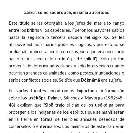
Uséköl
: sumo sacerdote, máxima autoridad
Este título se les otorgaba a los jefes del más alto rango
entre los bribris y los cabécares. Fueron los mayores sabios
hasta la segunda o tercera década del siglo XX. Se les
atribuye extraordinarios poderes mágicos, y por eso no se
podía hablar directamente con ellos, sino que era necesario
hacerlo por medio de un intérprete (
bikili'
). Solo podían
provenir de determinados clanes y solo intervenían cuando
ocurrían grandes calamidades, como pestes, inundaciones o
serios conflictos sociales. Se dice que
Bóknãmã
era su jefe.
En varias fuentes encontramos importante información
sobre los
uséköpa
. Palmer, Sánchez y Mayorga (1992:45-
48) explican que "
Sibö̀
trajo el clan de los
usékölpa
para
proteger a los indígenas de los espíritus que se manifiestan
en la tierra en forma de terribles animales deseosos de
comérselos o enfermarlos. Los miembros de este clan eran