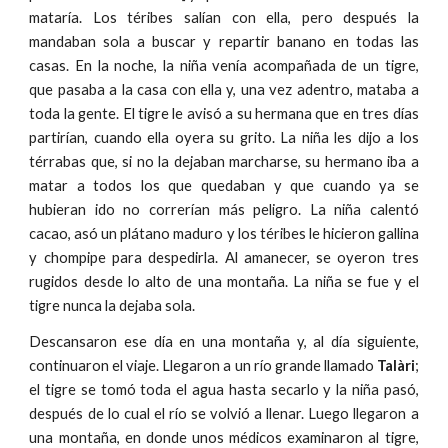
mataría. Los téribes salían con ella, pero después la
mandaban sola a buscar y repartir banano en todas las
casas. En la noche, la niña venía acompañada de un tigre,
que pasaba a la casa con ella y, una vez adentro, mataba a
toda la gente. El tigre le avisó a su hermana que en tres días
partirían, cuando ella oyera su grito. La niña les dijo a los
térrabas que, si no la dejaban marcharse, su hermano iba a
matar a todos los que quedaban y que cuando ya se
hubieran ido no correrían más peligro. La niña calentó
cacao, asó un plátano maduro y los téribes le hicieron gallina
y chompipe para despedirla. Al amanecer, se oyeron tres
rugidos desde lo alto de una montaña. La niña se fue y el
tigre nunca la dejaba sola.
Descansaron ese día en una montaña y, al día siguiente,
continuaron el viaje. Llegaron a un río grande llamado
Talàri
;
el tigre se tomó toda el agua hasta secarlo y la niña pasó,
después de lo cual el río se volvió a llenar. Luego llegaron a
una montaña, en donde unos médicos examinaron al tigre,