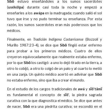
Sibö̀
estuvo enseñándoles a los sumos sacerdotes
(
usékölpa
) durante casi toda la noche y empezó a
enseñarles a los
awápa
en la madrugada; cuando salió el sol
tuvo que irse y no pudo terminar su enseñanza. Por esta
razón, los sumos sacerdotes eran más poderosos que los
médicos.
Finalmente, en
Tradición Indígena Costarricense
(Bozzoli y
Murillo 1987:23-4), se dice que
Sibö̀
fingió estar enfermo
para probar a los primeros médicos. Cuatro de ellos
creyeron equivocadamente que realmente estaba enfermo,
por lo que
Sibö̀
los castigó: a uno lo dejó tirado en la tierra, a
otro lo cobijó, a otro lo colgó de un palo y al cuarto lo metió
en una zanja. Un quinto médico acertó en adivinar que
Sibö̀
no estaba enfermo, sino que iba a crear el mundo.
En el estudio de los cargos tradicionales de
awá
y
sĩõ'tãmĩ
es fundamental el concepto de
sĩõ'
, la piedra sagrada
curativa con la que diagnostica el médico. Se dice que antes
de nacer,
Sibö̀
era una piedrita curativa; se escondió en el