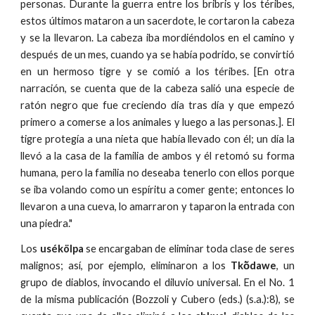
personas. Durante la guerra entre los bribris y los téribes,
estos últimos mataron a un sacerdote, le cortaron la cabeza
y se la llevaron. La cabeza iba mordiéndolos en el camino y
después de un mes, cuando ya se había podrido, se convirtió
en un hermoso tigre y se comió a los téribes. [En otra
narración, se cuenta que de la cabeza salió una especie de
ratón negro que fue creciendo día tras día y que empezó
primero a comerse a los animales y luego a las personas.]. El
tigre protegía a una nieta que había llevado con él; un día la
llevó a la casa de la familia de ambos y él retomó su forma
humana, pero la familia no deseaba tenerlo con ellos porque
se iba volando como un espíritu a comer gente; entonces lo
llevaron a una cueva, lo amarraron y taparon la entrada con
una piedra."
Los
usékölpa
se encargaban de eliminar toda clase de seres
malignos; así, por ejemplo, eliminaron a los
Tkõ̀dawe
, un
grupo de diablos, invocando el diluvio universal. En el No. 1
de la misma publicación (Bozzoli y Cubero (eds.) (s.a.):8), se