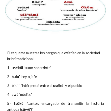
El esquema muestra los cargos que existían en la sociedad 
bribri tradicional:
1-
uséköl
'sumo sacerdote'
2-
bulu'
'rey o jefe'
3-
bikili'
'intérprete' entre el
uséköl
y el pueblo
4-
awá
'médico'
5-
tsö́köl
'cantor, encargado de transmitir la historia
antigua (
sũwõ'
)'