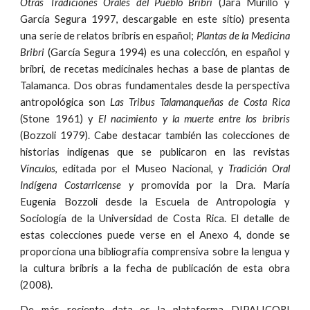
Otras Tradiciones Orales del Pueblo Bribri
(Jara Murillo y
García Segura 1997, descargable en este sitio) presenta
una serie de relatos bribris en español;
Plantas de la Medicina
Bribri
(García Segura 1994) es una colección, en español y
bribri, de recetas medicinales hechas a base de plantas de
Talamanca. Dos obras fundamentales desde la perspectiva
antropológica son
Las Tribus Talamanqueñas de Costa Rica
(Stone 1961) y
El nacimiento y la muerte entre los bribris
(Bozzoli 1979). Cabe destacar también las colecciones de
historias indígenas que se publicaron en las revistas
Vínculos
, editada por el Museo Nacional, y
Tradición Oral
Indígena Costarricense y
promovida por la Dra. María
Eugenia Bozzoli desde la Escuela de Antropología y
Sociología de la Universidad de Costa Rica. El detalle de
estas colecciones puede verse en el Anexo 4, donde se
proporciona una bibliografía comprensiva sobre la lengua y
la cultura bribris a la fecha de publicación de esta obra
(2008).
De más reciente data es la plataforma DIPALICORI