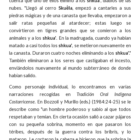
cuenta que uno de ellos eliminó a los
shkua'
, diablos de las
nubes. "Llegó al cerro
Skuë̀la
, empezó a cantarles a sus
piedras mágicas y de una canasta que llevaba, empezaron a
salir ratas pequeñas al atardecer; estas luego se
convirtieron en tigres grandes que se comieron a los
animales y a los
shkua'
. En la madrugada, cuando ya habían
matado a casi todos los
shkua'
, se metieron nuevamente en
la canasta. Duraron cuatro noches eliminando a los
shkua'
."
También eliminaron a los seres que castigaban el incesto,
enviándolos nuevamente al mundo subterráneo de donde
habían salido.
Como personaje individual, lo encontramos en varias
narraciones recogidas en
Tradición Oral Indígena
Costarricense
. En Bozzoli y Murillo (eds.) (1984:24-25) se le
describe como "un hombre poderoso y sabio al que todos
respetaban y temían. En cierta ocasión salió a cazar pájaros
con su pequeña sobrina, momento en que pasaron los
téribes, después de la guerra contra los bribris, y lo
mataron. Le cortaron la cabeza e hicieron que la sobrina la