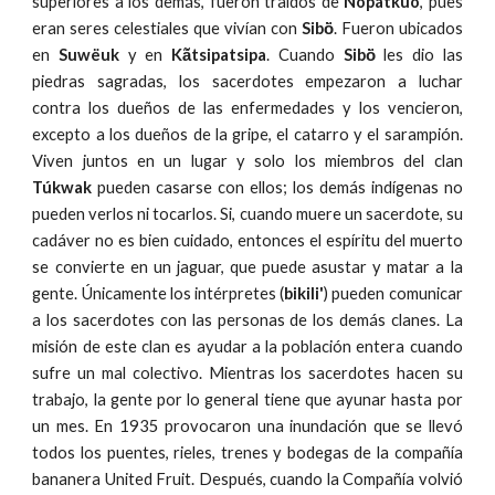
superiores a los demás, fueron traídos de
Nõpátkuo
, pues
eran seres celestiales que vivían con
Sibö̀
. Fueron ubicados
en
Suwëuk
y en
Kã́tsipatsipa
. Cuando
Sibö̀
les dio las
piedras sagradas, los sacerdotes empezaron a luchar
contra los dueños de las enfermedades y los vencieron,
excepto a los dueños de la gripe, el catarro y el sarampión.
Viven juntos en un lugar y solo los miembros del clan
Túkwak
pueden casarse con ellos; los demás indígenas no
pueden verlos ni tocarlos. Si, cuando muere un sacerdote, su
cadáver no es bien cuidado, entonces el espíritu del muerto
se convierte en un jaguar, que puede asustar y matar a la
gente. Únicamente los intérpretes (
bikili'
) pueden comunicar
a los sacerdotes con las personas de los demás clanes. La
misión de este clan es ayudar a la población entera cuando
sufre un mal colectivo. Mientras los sacerdotes hacen su
trabajo, la gente por lo general tiene que ayunar hasta por
un mes. En 1935 provocaron una inundación que se llevó
todos los puentes, rieles, trenes y bodegas de la compañía
bananera United Fruit. Después, cuando la Compañía volvió