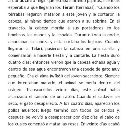
árbol
duchá
a fingir que estaba matando pájaros, mientras
esperaba a que llegaran los
Të́rum
(térrabas). "Cuando los
térrabas llegaron, mataron a este joven y le cortaron la
cabeza, al mismo tiempo que ataron a su sobrina. En el
trayecto, la cabeza mordía a sus portadores en los
hombros, las manos y la espalda. Durante toda la noche,
amarraban la cabeza y esta cortaba los bejucos. Cuando
llegaron a
Talàri
, pusieron la cabeza en una camilla y
comenzaron a hacerle fiesta y a cantarle. La fiesta duró
cuatro días; entonces vieron que la cabeza echaba agua y
dentro de esa agua encontraron una especie de gato muy
pequeño. Era el alma (
wíköl
) del joven sacerdote. Siempre
que intentaban matarlo, el animal se metía dentro del
cráneo. Transcurridos veinte días, este animal había
alcanzado el tamaño de un ratón. Cuando el cadáver se
secó, el gato desapareció. A los cuatro días, aparecían los
pollos muertos; luego terminó con todos los cerdos y,
después, se volvió a desaparecer por diez días, al cabo de
los cuales comenzó a matar las reses. En veinte días acabó