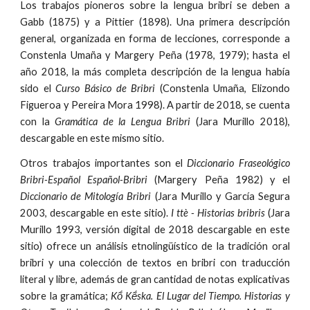
Los trabajos pioneros sobre la lengua bribri se deben a
Gabb (1875) y a Pittier (1898). Una primera descripción
general, organizada en forma de lecciones, corresponde a
Constenla Umaña y Margery Peña (1978, 1979); hasta el
año 2018, la más completa descripción de la lengua había
sido el
Curso Básico de Bribri
(Constenla Umaña, Elizondo
Figueroa y Pereira Mora 1998). A partir de 2018, se cuenta
con la
Gramática de la Lengua Bribri
(Jara Murillo 2018),
descargable en este mismo sitio.
Otros trabajos importantes son el
Diccionario Fraseológico
Bribri-Español Español-Bribri
(Margery Peña 1982) y el
Diccionario de Mitología Bribri
(Jara Murillo y García Segura
2003, descargable en este sitio).
I ttè - Historias bribris
(Jara
Murillo 1993, versión digital de 2018 descargable en este
sitio) ofrece un análisis etnolingüístico de la tradición oral
bribri y una colección de textos en bribri con traducción
literal y libre, además de gran cantidad de notas explicativas
sobre la gramática;
Kṍ Kẽ́ska. El Lugar del Tiempo. Historias y