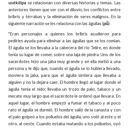
usékölpa
se relacionan con diversas historias y temas. Las
anteriores tienen que ver con el diluvio, los conflictos entre
bribris y térrabas y la eliminación de seres malignos. En la
siguiente narración se les relaciona con las águilas (
pṹ
):
"Eran personajes a quienes los bribris acudieron para
pedirles ayuda para eliminar a las águilas que se los comían.
El águila se los llevaba a la cabecera del río Telire, en donde
tenía su lugar de comer, sobre una laja de piedra. Uno de los
sacerdotes hizo una jaba muy grande y en ella metió a una
persona y le dijo que, cuando el águila se lo hubiera llevado,
moviera la jaba, para que el águila sintiera que llevaba a
alguien y no la dejara caer. El hombre llegó al lugar donde el
águila tenía el nido; llevaba un trozo de palo, tabaco y un
mecate muy largo que el sacerdote le ordenó que llevara. En
aquel lugar, el hombre empezó a fumar el tabaco y al poco
rato el águila se durmió. El hombre salió de la canasta y con
el palo golpeó a los polluelos del águila, uno voló al este y el
otro, al oeste. Cuando estaba matando a los polluelos, oyó