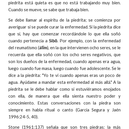
piedrita está quieta es que no está trabajando muy bien.
Cuando se mueve, se sabe que trabaja bien.
Se debe llamar al espíritu de la piedrita; se comienza por
averiguar si se puede curar la enfermedad. Si la piedrita dice
que sí, hay que comenzar recordándole lo que ella soñó
cuando pertenecía a
Sibö̀
. Por ejemplo, con la enfermedad
del reumatismo (
álĩm
), en la que intervienen ocho seres, se le
recuerda que ella soñó con los ocho seres negativos, que
son los dueños de la enfermedad, cuando apenas era agua,
luego cuando fue masa, luego cuando fue adolescente. Se le
dice a la piedrita: "Yo te vi cuando apenas eras un poco de
agua. Ayúdame a mandar esta enfermedad al más allá." A la
piedrita se le debe hablar como si estuviéramos enojados
con ella, de manera que ella sienta nuestro poder y
conocimiento. Estas conversaciones con la piedra son
siempre en habla ritual o canto (García Segura y Jaén
1996:24-5, 40).
Stone (1961:137) señala que son tres piedras: la más