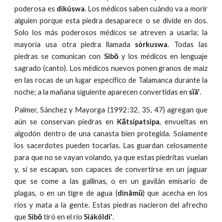
poderosa es
dikúswa
. Los médicos saben cuándo va a morir
alguien porque esta piedra desaparece o se divide en dos.
Solo los más poderosos médicos se atreven a usarla; la
mayoría usa otra piedra llamada
sòrkuswa
. Todas las
piedras se comunican con
Sibö̀
y los médicos en lenguaje
sagrado (canto). Los médicos nuevos ponen granos de maíz
en las rocas de un lugar específico de Talamanca durante la
noche; a la mañana siguiente aparecen convertidas en
sĩã'
.
Palmer, Sánchez y Mayorga (1992:32, 35, 47) agregan que
aún se conservan piedras en
Kã́tsipatsipa
, envueltas en
algodón dentro de una canasta bien protegida. Solamente
los sacerdotes pueden tocarlas. Las guardan celosamente
para que no se vayan volando, ya que estas piedritas vuelan
y, si se escapan, son capaces de convertirse en un jaguar
que se come a las gallinas, o en un gavilán emisario de
plagas, o en un tigre de agua (
dìnãmũ
) que acecha en los
ríos y mata a la gente. Estas piedras nacieron del afrecho
que
Sibö̀
tiró en el río
Siáköldi'
.