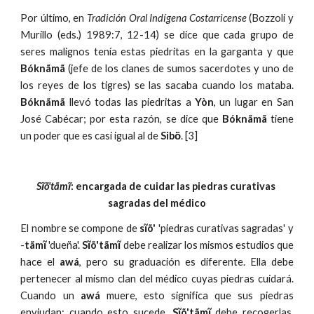
Por último, en
Tradición Oral Indígena Costarricense
(Bozzoli y
Murillo (eds.) 1989:7, 12-14) se dice que cada grupo de
seres malignos tenía estas piedritas en la garganta y que
Bóknãmã
(jefe de los clanes de sumos sacerdotes y uno de
los reyes de los tigres) se las sacaba cuando los mataba.
Bóknãmã
llevó todas las piedritas a
Yòn
, un lugar en San
José Cabécar; por esta razón, se dice que
Bóknãmã
tiene
un poder que es casi igual al de
Sibö̀
. [3]
Sĩõ'tãmĩ
: encargada de cuidar las piedras curativas 
sagradas del médico
El nombre se compone de
sĩõ'
'piedras curativas sagradas' y
-
tãmĩ
'dueña'.
Sĩõ'tãmĩ
debe realizar los mismos estudios que
hace el
awá
, pero su graduación es diferente. Ella debe
pertenecer al mismo clan del médico cuyas piedras cuidará.
Cuando un
awá
muere, esto significa que sus piedras
enviudan; cuando esto sucede,
Sĩõ'tãmĩ
debe recogerlas,