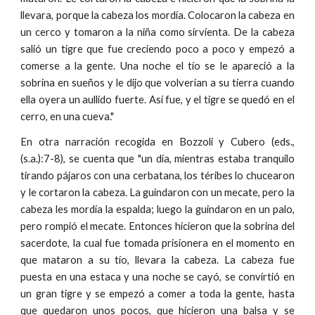
llevara, porque la cabeza los mordía. Colocaron la cabeza en
un cerco y tomaron a la niña como sirvienta. De la cabeza
salió un tigre que fue creciendo poco a poco y empezó a
comerse a la gente. Una noche el tío se le apareció a la
sobrina en sueños y le dijo que volverían a su tierra cuando
ella oyera un aullido fuerte. Así fue, y el tigre se quedó en el
cerro, en una cueva."
En otra narración recogida en Bozzoli y Cubero (eds.,
(s.a.):7-8), se cuenta que "un día, mientras estaba tranquilo
tirando pájaros con una cerbatana, los téribes lo chucearon
y le cortaron la cabeza. La guindaron con un mecate, pero la
cabeza les mordía la espalda; luego la guindaron en un palo,
pero rompió el mecate. Entonces hicieron que la sobrina del
sacerdote, la cual fue tomada prisionera en el momento en
que mataron a su tío, llevara la cabeza. La cabeza fue
puesta en una estaca y una noche se cayó, se convirtió en
un gran tigre y se empezó a comer a toda la gente, hasta
que quedaron unos pocos, que hicieron una balsa y se