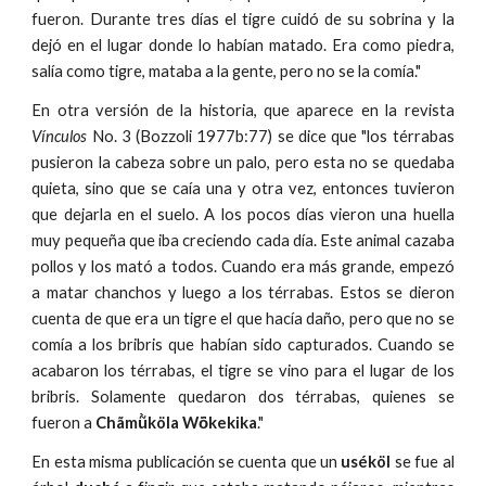
fueron. Durante tres días el tigre cuidó de su sobrina y la
dejó en el lugar donde lo habían matado. Era como piedra,
salía como tigre, mataba a la gente, pero no se la comía."
En otra versión de la historia, que aparece en la revista
Vínculos
No. 3 (Bozzoli 1977b:77) se dice que "los térrabas
pusieron la cabeza sobre un palo, pero esta no se quedaba
quieta, sino que se caía una y otra vez, entonces tuvieron
que dejarla en el suelo. A los pocos días vieron una huella
muy pequeña que iba creciendo cada día. Este animal cazaba
pollos y los mató a todos. Cuando era más grande, empezó
a matar chanchos y luego a los térrabas. Estos se dieron
cuenta de que era un tigre el que hacía daño, pero que no se
comía a los bribris que habían sido capturados. Cuando se
acabaron los térrabas, el tigre se vino para el lugar de los
bribris. Solamente quedaron dos térrabas, quienes se
fueron a
Chãmũ̀köla Wö́kekika
."
En esta misma publicación se cuenta que un
uséköl
se fue al