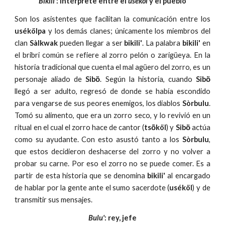
Bikili'
: intérprete entre el 
uséköl
 y el pueblo
Son los asistentes que facilitan la comunicación entre los
usékölpa
y los demás clanes; únicamente los miembros del
clan
Sàlkwak
pueden llegar a ser
bikili'
. La palabra
bikili'
en
el bribri común se refiere al zorro pelón o zarigüeya. En la
historia tradicional que cuenta el mal agüero del zorro, es un
personaje aliado de
Sibö̀
. Según la historia, cuando
Sibö̀
llegó a ser adulto, regresó de donde se había escondido
para vengarse de sus peores enemigos, los diablos
Sòrbulu
.
Tomó su alimento, que era un zorro seco, y lo revivió en un
ritual en el cual el zorro hace de cantor (
tsö́köl
) y
Sibö̀
actúa
como su ayudante. Con esto asustó tanto a los
Sòrbulu
,
que estos decidieron deshacerse del zorro y no volver a
probar su carne. Por eso el zorro no se puede comer. Es a
partir de esta historia que se denomina
bikili'
al encargado
de hablar por la gente ante el sumo sacerdote (
uséköl
) y de
transmitir sus mensajes.
Bulu'
: rey, jefe