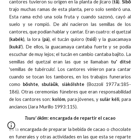
cantores tuvieron su origen en la planta de jícaro (
tã́
).
Sibö̀
trajo muchas ramas de esta planta, pero solo sembró una.
Esta rama echó una sola fruta y cuando sazonó, cayó al
suelo y se rompió. De ahí nacieron las semillas de los
cantores, que podían hablar y cantar. Eran cuatro: el quetzal
(
kabék
), la lora (
pà
), el tucán quioro (
tsiö
̀) y la guacamaya
(
kukã'
). De ellos, la guacamaya cantaba fuerte y se podía
escuchar de muy lejos; el tucán en cambio cantaba bajito. La
semillas del quetzal eran las que se llamaban
tu' ditsé
'semillas de tubérculo'. Los cantores vinieron para cantar
cuando se tocan los tambores, en los trabajos funerarios
como
bö̀shte
,
sbulàũk
,
siàkölshte
(Bozzoli 1977a:185-
186). Otras ceremonias fúnebres que eran responsabilidad
de los cantores son:
kolóm
, para jóvenes, y
sulàr kéli
, para
ancianos (Jara Murillo 1993:115).
Tsuru' óköm
: encargada de repartir el cacao
Es la encargada de preparar la bebida de cacao o chocolate
en funerales y otras actividades en las que esta se reparte