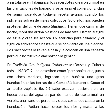
a instalarse en Talamanca, los sacerdotes crearon un mal en
las plantaciones de banano y se arruinó el comercio. El clan
de sumo sacerdote todavía receta ayunos cuando los
indígenas sufren de males colectivos. Solo ellos nos pueden
proteger del tigre de agua (
dìnãmũ
). Tienen que caminar de
noche, montaña arriba, vestidos de mastate. Llaman al tigre
de agua y él se les acerca. Lo acarician para calmarlo y el
tigre va achicándose hasta que se convierte en una piedrita.
Los sacerdotes la llevan a casa y la colocan en una canasta
para que no vuelva a amenazar a la gente."
En
Tradición Oral Indígena Costarricense
(Bozzoli y Cubero
(eds.) 1983:7-9), se describen como "personajes que, junto
con cinco médicos, lograron que hubiera una gran
inundación en las tierras de la Compañía bananera. Como el
armadillo zopilote (
bulùr
) sabe excavar, pusieron en un
hueco cerca del agua un par de manos de ese animal, un
verolís, una mano de persona y otras cosas que causaron la
inundación. Podían hacer crecer los ríos y matar a las