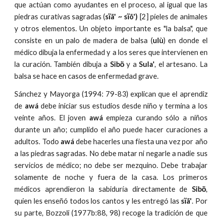
que actúan como ayudantes en el proceso, al igual que las
piedras curativas sagradas (
sĩã' ~ sĩõ')
[2] pieles de animales
y otros elementos. Un objeto importante es "la balsa", que
consiste en un palo de madera de balsa (
ulù
) en donde el
médico dibuja la enfermedad y a los seres que intervienen en
la curación. También dibuja a
Sibö̀
y a
Sula'
, el artesano. La
balsa se hace en casos de enfermedad grave.
Sánchez y Mayorga (1994: 79-83) explican que el aprendiz
de
awá
debe iniciar sus estudios desde niño y termina a los
veinte años. El joven
awá
empieza curando sólo a niños
durante un año; cumplido el año puede hacer curaciones a
adultos. Todo
awá
debe hacerles una fiesta una vez por año
a las piedras sagradas. No debe matar ni negarle a nadie sus
servicios de médico; no debe ser mezquino. Debe trabajar
solamente de noche y fuera de la casa. Los primeros
médicos aprendieron la sabiduría directamente de
Sibö̀
,
quien les enseñó todos los cantos y les entregó las
sĩã'
. Por
su parte, Bozzoli (1977b:88, 98) recoge la tradición de que