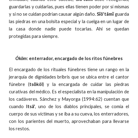
guardarlas y cuidarlas, pues ellas tienen poder por sí mismas
y si no se cuidan podrían causar algún daño.
Sĩõ'tãmĩ
guarda
las piedras en una bolsita especial y la cuelga en un lugar de
la casa donde nadie puede tocarlas. Ahí se quedan
protegidas para siempre.
Óköm
: enterrador, encargado de los ritos fúnebres
El encargado de los rituales fúnebres tiene un rango en la
jerarquía de dignidades bribris que se ubica entre el cantor
fúnebre (
tsö́köl
) y la encargada de cuidar las piedras
curativas del médico. Es el especialista en la manipulación de
los cadáveres. Sánchez y Mayorga (1994:62) cuentan que
cuando
Itsã'
, uno de los diablos principales, se comía el
cuerpo de sus víctimas y se iba a su cueva, los enterradores,
con los parientes del muerto, aprovechaban para llevarse
los restos.