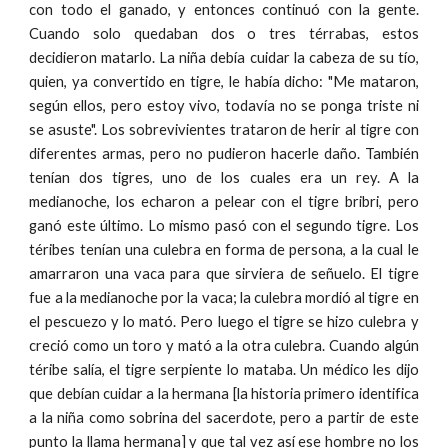
con todo el ganado, y entonces continuó con la gente.
Cuando solo quedaban dos o tres térrabas, estos
decidieron matarlo. La niña debía cuidar la cabeza de su tío,
quien, ya convertido en tigre, le había dicho: "Me mataron,
según ellos, pero estoy vivo, todavía no se ponga triste ni
se asuste". Los sobrevivientes trataron de herir al tigre con
diferentes armas, pero no pudieron hacerle daño. También
tenían dos tigres, uno de los cuales era un rey. A la
medianoche, los echaron a pelear con el tigre bribri, pero
ganó este último. Lo mismo pasó con el segundo tigre. Los
téribes tenían una culebra en forma de persona, a la cual le
amarraron una vaca para que sirviera de señuelo. El tigre
fue a la medianoche por la vaca; la culebra mordió al tigre en
el pescuezo y lo mató. Pero luego el tigre se hizo culebra y
creció como un toro y mató a la otra culebra. Cuando algún
téribe salía, el tigre serpiente lo mataba. Un médico les dijo
que debían cuidar a la hermana [la historia primero identifica
a la niña como sobrina del sacerdote, pero a partir de este
punto la llama hermana] y que tal vez así ese hombre no los