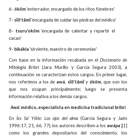
6-
óköm
'enterrador, encargado de los ritos fúnebres'
7-
sĩõ'tãmĩ
'encargada de cuidar las piedras del médico'
8-
tsuru'oköm
'encargada de calentar y repartir el
cacao'
9-
bikákla
'sirviente, maestro de ceremonias'
Con base en la información recabada en el
Diccionario de
Mitología Bribri
(Jara Murillo y García Segura 2003), a
continuación se caracterizan estos cargos. En primer lugar,
nos referimos a los de
awá
,
sĩõ'tãmĩ
y
óköm
, que son los
que nos ocupan principalmente; luego se presenta
información relativa a los demás cargos.
Awá: 
médico, especialista en medicina tradicional bribri
En
Íes Sa' Yilite: Los ojos del alma
(García Segura y Jaén
1996:17, 21, 66, 77), los autores describen a los
awápa [
1]
como los grandes depositarios del conocimiento, los