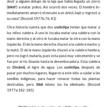
decir a alguien debajo de la laja que había llegado un zorro
(
bikili'
) a matar pollos. Así ocurrió dos veces. El hombre in-
mediatamente amarró el mecate a un árbol, bajó y regresó a
su casa." (Bozzoli 1977b:76, 81)
Otra historia cuenta que dos
usékölpa
tenían que matar a
los niños culebra. A uno le tocaba matar una culebra con la
mano derecha y al otro le tocaba matar la otra con la mano
izquierda. El de la mano derecha chuceó a la culebra macho y
la mató. El de la mano izquierda chuceó a la culebra hembra,
pero no logró matarla, pues esta pasó muy velozmente y se
fue por el río Sixaola hasta la desembocadura. Esta culebra
es
Dìnãmũ
, el tigre de agua. Los
usékölpa
, después de
pasar por muchos lugares, llegaron a este sitio a cuidar a las
semillas indígenas, para hacer renacer todas las plantas
destruidas, pero
Sibö̀
mismo los ha eliminado. (Bozzoli
1977a:182-185)