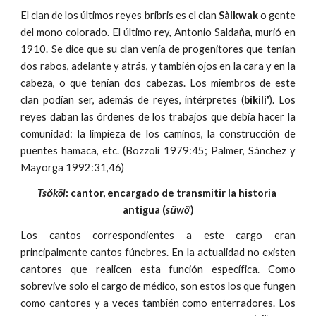
El clan de los últimos reyes bribris es el clan
Sàlkwak
o gente
del mono colorado. El último rey, Antonio Saldaña, murió en
1910. Se dice que su clan venía de progenitores que tenían
dos rabos, adelante y atrás, y también ojos en la cara y en la
cabeza, o que tenían dos cabezas. Los miembros de este
clan podían ser, además de reyes, intérpretes (
bikili'
). Los
reyes daban las órdenes de los trabajos que debía hacer la
comunidad: la limpieza de los caminos, la construcción de
puentes hamaca, etc. (Bozzoli 1979:45; Palmer, Sánchez y
Mayorga 1992:31,46)
Tsö́köl
: cantor, encargado de transmitir la historia 
antigua (
sũwõ'
)
Los cantos correspondientes a este cargo eran
principalmente cantos fúnebres. En la actualidad no existen
cantores que realicen esta función específica. Como
sobrevive solo el cargo de médico, son estos los que fungen
como cantores y a veces también como enterradores. Los