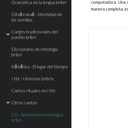
Gramática de la lengua bribri
computadora. Una ve
manera completa, es 
Ditsö̀ rukuö̀ - Identidad de
las semillas
Cargos tradicionales del
pueblo bribri
Diccionario de mitología
bribri
Kṍ kẽ́ska - El lugar del tiempo
I ttè - Historias bribris
Cantos rituales en I ttè
Otros cantos
CD- Aprendemos la lengua
bribri