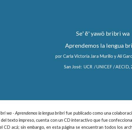
ip to main content
Skip to navigat
Se' ẽ' yawö bribri wa
Aprendemos la lengua br
por Carla Victoria Jara Murillo y Alí Gar
San José:  UCR  / UNICEF / AECID,
ribri wa - Aprendemos la lengua bribri
fue publicado como una colaboraci
del texto impreso, cuenta con un CD interactivo que fue confecciona
el CD acá; sin embargo, en esta página se encuentran todos los arc