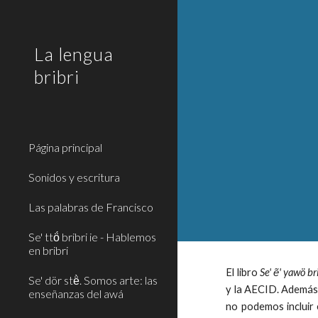
Sk
La lengua
bribri
Página principal
Sonidos y escritura
Las palabras de Francisco
Se' ttö́ bribri ie - Hablemos
en bribri
El libro
Se' ẽ' yawö b
Se' dör stë̀. Somos arte: las
y la AECID. Además 
enseñanzas del awá
no podemos incluir 