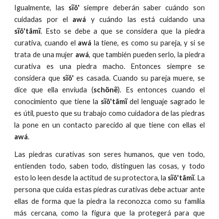
Igualmente, las
sĩõ'
siempre deberán saber cuándo son
cuidadas por el
awá
y cuándo las está cuidando una
sĩõ'tãmĩ
. Esto se debe a que se considera que la piedra
curativa, cuando el
awá
la tiene, es como su pareja, y si se
trata de una mujer
awá
, que también pueden serlo, la piedra
curativa es una piedra macho. Entonces siempre se
considera que
sĩõ'
es casada. Cuando su pareja muere, se
dice que ella enviuda (
schö̀nẽ
). Es entonces cuando el
conocimiento que tiene la
sĩõ'tãmĩ
del lenguaje sagrado le
es útil, puesto que su trabajo como cuidadora de las piedras
la pone en un contacto parecido al que tiene con ellas el
awá
.
Las piedras curativas son seres humanos, que ven todo,
entienden todo, saben todo, distinguen las cosas, y todo
esto lo leen desde la actitud de su protectora, la
sĩõ'tãmĩ
. La
persona que cuida estas piedras curativas debe actuar ante
ellas de forma que la piedra la reconozca como su familia
más cercana, como la figura que la protegerá para que