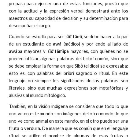
prepara para ejercer una de estas funciones, puesto que
con la actitud y la expresión verbal demostrará ante los
maestros su capacidad de decisión y su determinación para
desempeñar el cargo.
Cuando se estudia para ser
sĩõ'tãmĩ
, se debe hacer a la par
de un estudiante de
awá
(médico) y por ende al lado de
awápa
mayores y
sĩõ'tãmĩpa
mayores, con quienes no se
pueden utilizar algunas palabras del bribri común, sino que
se debe emplear la forma en que Sibö̀ (el dios) se expresaba;
esto es, con palabras del bribri sagrado o ritual. En este
lenguaje no siempre los significados de las palabras son
literales, sino que muchas expresiones son metafóricas y
alusivas al mundo mitológico.
También, en la visión indígena se considera que todo lo que
uno ve en este mundo son imágenes del otro mundo: lo que
uno ve como animal en este mundo, en el otro puede ser una
fruta o verdura. De manera que es común que en el lenguaje
ritual se utilice el nombre de algunas de esas frutas o