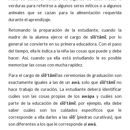
verduras para referirse a algunos seres míticos o a algunos
animales que se cazan para la alimentación requerida
durante el aprendizaje.
Retomando la preparación de la estudiante, cuando la
madre de la alumna ejerce el cargo de
sĩõ'tãmĩ
, por lo
general se convierte en su primera educadora. Con el paso
del tiempo, ella le indica a la niña las cosas que puede y debe
hacer. Así, cuando ya ella está estudiando le es posible
memorizar las cosas con mucha rapidez.
Para el cargo de
sĩõ'tãmĩ
las ceremonias de graduación son
exactamente iguales a las de un
awá
, solo que
sĩõ'tãmĩ
no
hace trabajo de curación. La estudiante deberá identificar
cuáles son las cosas propias de los
awápa
y cuáles son
parte de la educación de
sĩõ'tãmĩ
; por ejemplo, ella debe
saber cuáles son los cuidados específicos que le
corresponde a ella darles a las
sĩõ'
(piedras curativas), que
son diferentes a los que le corresponde al
awá
.