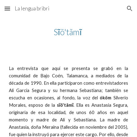
La lengua bribri
Skip to main content
Skip to navigation
Sĩõ'tãmĩ 
La entrevista que aquí se presenta se grabó en la
comunidad de Bajo Coén, Talamanca, a mediados de la
década de 1990. En ella participaron como entrevistadores
Alí García Segura y su hermana Sebastiana; también se
escucha en ocasiones, al fondo, la voz del
óköm
Silverio
Morales, esposo de la
sĩõ'tãmĩ
. Ella es Anastasia Segura,
originaria de esa localidad, de unos 60 años en aquel
momento y madre de Alí y Sebastiana. La madre de
Anastasia, doña Meraina (fallecida en noviembre del 2005),
fue quien la instruyó para ejercer este cargo. Por ello, desde