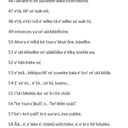
46 i ulítãnẽ kĩ se' ulà klö̀nẽ dö̀kã tchétökicha, 
47 e'tã, ñẽ' se' wák mĩr,
48 e'tã, e'tã i tsṍ e' wẽ̀ke tã e' wẽ̀ke se' wák tö, 
49 entonces ya se' ulà klö̀nẽ̀tche.
50 Ahora e' mĩ̀kã be' tsuru' kkuè õ̀ne, bàwẽ̀ke, 
51 e' ulé klö̀wẽ̀ke se' ulàklö̀ũ̀ke e' kĩ́ka, kúshki wa, 
52 e' ñãtchèke se', 
53 e' ímã... kë́këpa ñẽ' se' yuwèke bala e' tso' se' ulà klö̀ũk.
54 E' se' ès... e' tö... se' ké, bueno...
55 I'tã i bikékla dur se' ã i tté chök:
56 "be' tsuru' jkuö́", o... "be' klö́m rpáũ", 
57 be' r krò yulö́", krò surùrù, ése yulèke.
58 Ãã... e', e' lèke e' chũmũ̀ wö̀tchèke, e', e' krò ñẽ' kö̀yèke, 