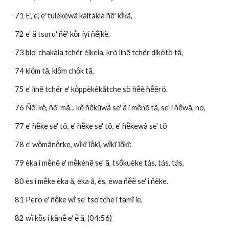
71 E', e', e' tulèkèwã kàltákla ñẽ' kĩ́kã, 
72 e' ã tsuru' ñẽ' kõ̀r íyi ñẽ́jkë,
73 blo' chakàla tchër élkela, krò lìnẽ tchër dikótö tã, 
74 klö́m tã, klö́m chö́k tã, 
75 e' lìnẽ tchër e' kö̀ppèkèkãtche sö ñẽ́ẽ ñẽ́ẽrö.
76 Ñẽ' kë̀, ñẽ' mã... kë̀ ñẽ̀kũ̀wã se' ã i mẽ̀nẽ tã, se' i ñẽ̀wã, no, 
77 e' ñẽ̀ke se' tö, e' ñẽ̀ke se' tö, e' ñẽ̀kewã se' tö
78 e' wö̀mãnẽ̀rke, wĩ́kĩ ĩõ̀kĩ, wĩ́kĩ ĩõ̀kĩ:
79 èka i mẽ̀nẽ e' mẽ̀kènẽ se' ã, tsṍkuèke tás, tás, tás,
80 ès i mẽ̀ke èka ã, èka ã, ès, éwa ñẽ́ẽ se' i ñèke. 
81 Pero e' ñẽ̀ke wĩ̀ se' tso'tche i tamĩ́ ie, 
82 wĩ̀ kõ̀s i kãnẽ́ e' ë̀ ã, (04:56)