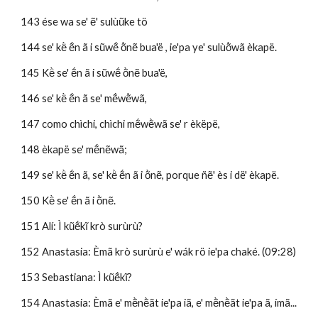
143 ése wa se' ẽ' sulùũke tö 
144 se' kë̀ ẽ́n ã i sũwẽ́ õ̀nẽ bua'ë , ie'pa ye' sulùõ̀wã èkapë.
145 Kë̀ se' ẽ́n ã i sũwẽ́ õ̀nẽ bua'ë, 
146 se' kë̀ ẽ́n ã se' mẽ́wẽ̀wã,
147 como chìchi, chìchi mẽ́wẽ̀wã se' r èkëpë, 
148 èkapë se' mẽ́nẽwã; 
149 se' kë̀ ẽ́n ã, se' kë̀ ẽ́n ã i õ̀nẽ, porque ñẽ' ès i dë' èkapë. 
150 Kë̀ se' ẽ́n ã i õ̀nẽ.
151 Alí: Ì kũẽ́kĩ krò surùrù?
152 Anastasia: Èmã krò surùrù e' wák rö ie'pa chaké. (09:28)
153 Sebastiana: Ì kũẽ́kĩ?
154 Anastasia: Èmã e' mẽ̀nẽ̀ãt ie'pa iã, e' mẽ̀nẽ̀ãt ie'pa ã, ímã... 