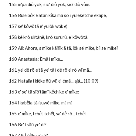
155 ie'pa diö̀ yök, sĩõ' diö̀ yök, sĩõ' diö̀ yö̀ie.
156 Bulé bö̀k Bàtan kĩ́ka mã sö i yulèkètche èkapë, 
157 se' kṍwötã e' yulök wák e', 
158 kë̀ krò ulítãnẽ, krò surùrù, e' kṍwötã.
159 Alí: Ahora, s mĩ̀ke kãñĩ́k ã tã, iö́k se' mĩ̀ke, bíl se' mĩ̀ke? 
160 Anastasia: Èmã i mĩ̀ke... 
161 ye' dë̀ rö e'tã ye' tã i dë̀ rö e' rö wĩ̀ mã...
162 Natalia i kièke ñũ wĩ', e', émã... ajá... (10:09)
163 e' se' tã sĩõ'tãmĩ kë́chike e' mĩ̀ke; 
164 i kabë̀la tã i juwé mĩ̀ke, mj, mj, 
165 e' mĩ̀ke, tchë́l, tchë́l, sa' dë̀ rö... tchë́l. 
166 Be' i sã́ũ ye' dë'...
167 Alí: Ì ñẽ̀ke e' rö?