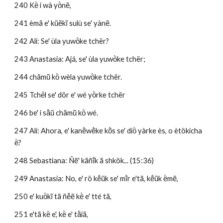
240 Kë̀ i wà yö̀nẽ,
241 èmã e' kũẽkĩ sulù se' yànẽ.
242 Alí: Se' ùla yuwö̀ke tchër?
243 Anastasia: Ajá, se' ùla yuwö̀ke tchër; 
244 chãmũ̀ kö̀ wèla yuwö̀ke tchër.
245 Tchë́l se' dör e' wé yö̀rke tchër 
246 be' i sã́ũ chãmũ̀ kö̀ wé.
247 Alí: Ahora, e' kanẽ̀wẽ̀ke kõ̀s se' diö̀ yàrke ès, o ètökicha 
ë̀?
248 Sebastiana: Ñẽ' kãñĩ́k ã shkök... (15:36)
249 Anastasia: No, e' rö kẽ́ũk se' mĩ̀r e'tã, kẽ́ũk ë̀mẽ,
250 e' kuö̀kĩ tã ñẽ́ẽ kë̀ e' tté tã, 
251 e'tã kë̀ e', kë̀ e' tã́iã,