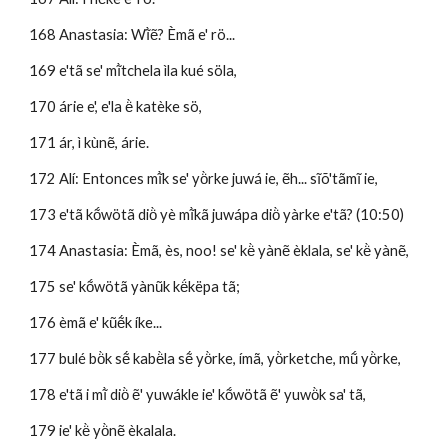
168 Anastasia: Wĩ̀ẽ? Èmã e' rö... 
169 e'tã se' mĩ̀tchela ìla kué söla,
170 árie e', e'la ë̀ katèke sö, 
171 ár, ì kùnẽ, árie.
172 Alí: Entonces mĩ̀k se' yö̀rke juwá ie, ẽh... sĩõ'tãmĩ ie,
173 e'tã kṍwötã diö̀ yè mĩ̀kã juwápa diö̀ yàrke e'tã? (10:50)
174 Anastasia: Èmã, ès, noo! se' kë̀ yànẽ èklala, se' kë̀ yànẽ,
175 se' kṍwötã yànũk kë́këpa tã; 
176 èmã e' kũẽ́k íke... 
177 bulé bö̀k sẽ́ kabë̀la sẽ́ yö̀rke, ímã, yö̀rketche, mṹ yö̀rke,
178 e'tã i mĩ̀ diö̀ ẽ' yuwákle ie' kṍwötã ẽ' yuwö̀k sa' tã,
179 ie' kë̀ yö̀nẽ èkalala.