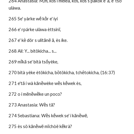
264 Anastasia: M,m, kõ̀s i mẽlẽ̀ã, kõ̀s, kõ̀s s pàkök e' ã, e' tso' 
ulàwa.
265 Se' yàrke wẽ́ kõ̀r e' íyi 
266 e' rpárke ulàwa èttsinĩ, 
267 e' kë̀ dör s ulítãnẽ ã, ès íke.
268 Alí: Y... bítökicha... s... 
269 mĩ̀kã se' bità tsṍyèke, 
270 bità yèke ètökicha, bö̀tökicha, tchë́tokicha, (16:37)
271 e'tã i wà kãnẽ̀wèke wẽ̀s kẽ́wek ès, 
272 o i mẽnẽ̀wẽ̀ke un poco?
273 Anastasia: Wẽ̀s tã? 
274 Sebastiana: Wẽ̀s kẽ́wek se' i kãnẽ̀wẽ, 
275 ès sö kãnẽ̀wẽ mĩchòë kẽ́krà?