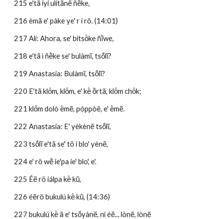
215 e'tã íyi ulítãnẽ ñẽ̀ke,
216 èmã e' pàke ye' r i rö. (14:01)
217 Alí: Ahora, se' bitsö̀ke ñĩ̀we, 
218 e'tã ì ñẽ̀ke se' bulàmĩ, tsṍlĩ?
219 Anastasia: Bulàmĩ, tsṍlĩ? 
220 E'tã klö́m, klö́m, e' kë̀ õ̀rtã, klö́m chö́k; 
221 klö́m dolò ë̀mẽ, póppòë, e' ë̀mẽ. 
222 Anastasia: E' yèkènẽ tsṍlĩ,
223 tsṍlĩ e'tã se' tö i blo' yènẽ, 
224 e' rö wẽ́ ie'pa ie' blo', e'.
225 Éẽ rö iálpa kë̀ kũ, 
226 éẽrö bukulú kë̀ kũ, (14:36)
227 bukulú kë̀ ã e' tsṍyànẽ, ni éẽ... lònẽ, lònẽ 