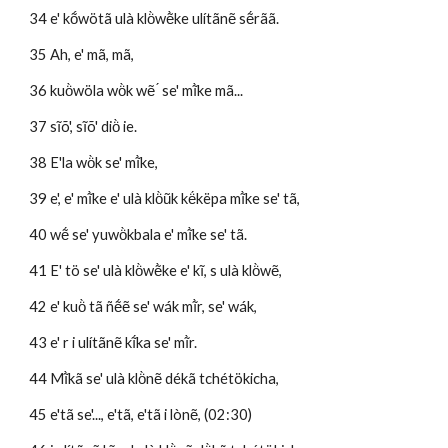
34 e' kṍwötã ulà klö̀wẽ̀ke ulítãnẽ sẽ́rãã. 
35 Ah, e' mã, mã,
36 kuö̀wöla wö̀k wẽ ́ se' mĩ̀ke mã... 
37 sĩõ', sĩõ' diö̀ ie.
38 E'la wö̀k se' mĩ̀ke, 
39 e', e' mĩ̀ke e' ulà klö̀ũk kë́këpa mĩ̀ke se' tã,
40 wẽ́ se' yuwö̀kbala e' mĩ̀ke se' tã. 
41 E' tö se' ulà klö̀wẽ̀ke e' kĩ, s ulà klö̀wẽ, 
42 e' kuö̀ tã ñẽ́ẽ se' wák mĩ̀r, se' wák, 
43 e' r i ulítãnẽ kĩ́ka se' mĩ̀r.
44 Mĩ̀kã se' ulà klö̀nẽ dékã tchétökicha, 
45 e'tã se'..., e'tã, e'tã i lònẽ, (02:30)