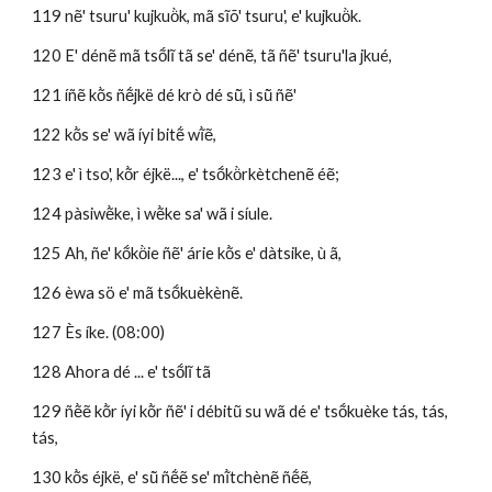
119 nẽ' tsuru' kujkuö̀k, mã sĩõ' tsuru', e' kujkuö̀k.
120 E' dénẽ mã tsṍlĩ tã se' dénẽ, tã ñẽ' tsuru'la jkué,
121 íñẽ kõ̀s ñẽ́jkë dé krò dé sũ̀, ì sũ̀ ñẽ'
122 kõ̀s se' wã íyi bitẽ́ wĩ̀ẽ, 
123 e' ì tso', kõ̀r éjkë..., e' tsṍkö̀rkètchenẽ éẽ; 
124 pàsiwẽ̀ke, ì wẽ̀ke sa' wã i síule.
125 Ah, ñe' kṍkö̀ie ñẽ' árie kõ̀s e' dàtsike, ù ã, 
126 èwa sö e' mã tsṍkuèkènẽ.
127 Ès íke. (08:00)
128 Ahora dé ... e' tsṍlĩ tã 
129 ñẽ̀ẽ kõ̀r íyi kõ̀r ñẽ' i débitũ su wã dé e' tsṍkuèke tás, tás, 
tás, 
130 kõ̀s éjkë, e' sũ̀ ñẽ́ẽ se' mĩ̀tchènẽ ñẽ́ẽ, 