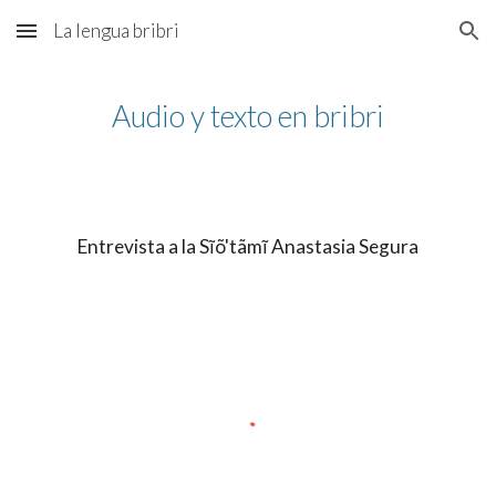
La lengua bribri
Skip to main content
Skip to navigation
Audio y texto en bribri
Entrevista a la Sĩõ'tãmĩ Anastasia Segura