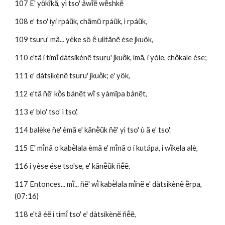
107 E' yö̀kĩkã, yì tso' ãwĩ̀ẽ wẽ́shkẽ
108 e' tso' íyi rpáũk, chãmũ̀ rpáũk, ì rpáũk,
109 tsuru' mã... yèke sö ë́ ulítãnẽ ése jkuök, 
110 e'tã i timĩ́ dàtsikènẽ tsuru' jkuö̀k, ímã, i yóie, chö́kale ése; 
111 e' dàtsikènẽ tsuru' jkuö̀k; e' yök,
112 e'tã ñẽ' kõ̀s bánẽt wĩ̀ s yàmĩpa bánẽt, 
113 e' blo' tso' ì tso', 
114 balèke ñe' èmã e' kãnẽ̀ũk ñẽ' yì tso' ù ã e' tso'.
115 E' mĩ̀nã o kabë̀lala èmã e' mĩ̀nã o i kutápa, i wĩ̀kela alè, 
116 i yèse ése tso'se, e' kãnẽ̀ũk ñẽ́ẽ.
117 Entonces... mĩ̀... ñẽ' wĩ̀ kabë̀lala mĩ̀nẽ e' dàtsikènẽ ẽ̀rpa, 
(07:16)
118 e'tã éẽ i timĩ́ tso' e' dàtsikènẽ ñẽ́ẽ, 