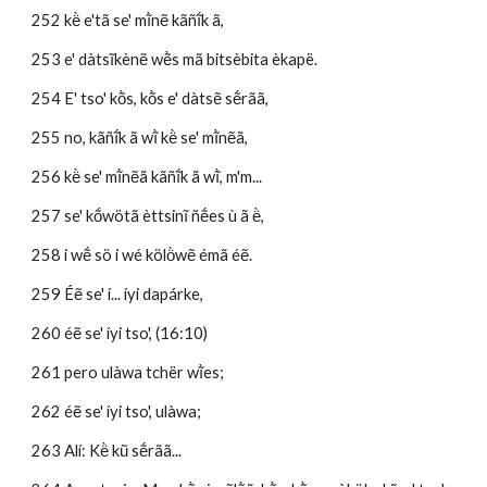
252 kë̀ e'tã se' mĩ̀nẽ kãñĩ́k ã, 
253 e' dàtsĩkènẽ wẽ̀s mã bitsèbita èkapë.
254 E' tso' kõ̀s, kõ̀s e' dàtsẽ sẽ́rãã, 
255 no, kãñĩ́k ã wĩ̀ kë̀ se' mĩ̀nẽã, 
256 kë̀ se' mĩ̀nẽã kãñĩ́k ã wĩ̀, m'm...
257 se' kṍwötã èttsinĩ ñẽ́es ù ã ë̀, 
258 i wẽ́ sö i wé kölö̀wẽ émã éẽ. 
259 Éẽ se' í... íyi dapárke, 
260 éẽ se' íyi tso', (16:10)
261 pero ulàwa tchër wĩ̀es; 
262 éẽ se' íyi tso', ulàwa; 
263 Alí: Kë̀ kũ sẽ́rãã...