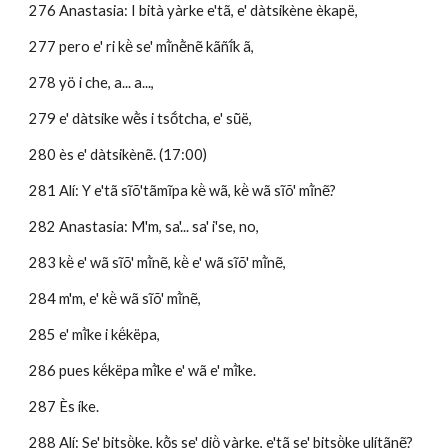
276 Anastasia: I bità yàrke e'tã, e' dàtsikène èkapë,
277 pero e' ri kë̀ se' mĩ̀nẽ̀nẽ kãñĩ́k ã, 
278 yö i che, a... a...,
279 e' dàtsike wẽ̀s i tsṍtcha, e' sũ̀ë, 
280 ès e' dàtsikènẽ. (17:00)
281 Alí: Y e'tã sĩõ'tãmĩpa kë̀ wã, kë̀ wã sĩõ' mĩ̀nẽ?
282 Anastasia: M'm, sa'... sa' i'se, no,
283 kë̀ e' wã sĩõ' mĩ̀nẽ, kë̀ e' wã sĩõ' mĩ̀nẽ, 
284 m'm, e' kë̀ wã sĩõ' mĩ̀nẽ,
285 e' mĩ̀ke i kë́këpa, 
286 pues kë́këpa mĩ̀ke e' wã e' mĩ̀ke. 
287 Ès íke.
288 Alí: Se' bitsö̀ke, kõ̀s se' diö̀ yàrke, e'tã se' bitsö̀ke ulítãnẽ?