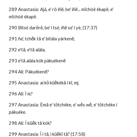
289 Anastasia: Ajá, e' rö íñẽ, be' íñẽ... mĩchòë èkapë, e' 
mĩchòë èkapë.
290 Bitsé darë̀rë̀, be' i tsé, íñẽ se' i yè, (17:37)
291 ñe', tchẽ́k tã e' bitàla yàrkenẽ,
292 e'tã, e'tã alàla, 
293 e'tã alàla kók pàkuèkenẽ
294 Alí: Pàkuèkenẽ?
295 Anastasia: aí kö̀ kũẽ̀kèkã i kĩ, mj.
296 Alí: Ì ie?
297 Anastasia: Èmã e' tö̀tchèke, e' wẽ̀s wẽ̀, e' tö̀tchèke i 
pàkuèke.
298 Alí: Ì kũẽ́k tã kók?
299 Anastasia: Ì ì tã, ì kũẽ́kĩ tã? (17:58)