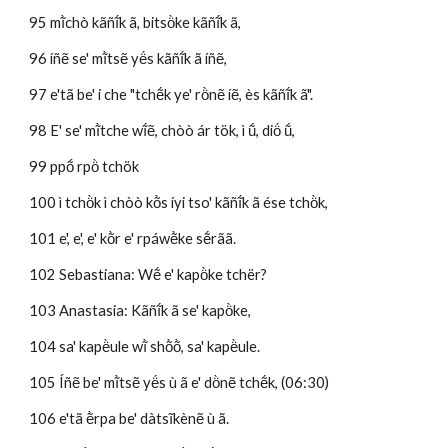
95 mĩ̀chò kãñĩ́k ã, bitsö̀ke kãñĩ́k ã, 
96 íñẽ se' mĩ̀tsẽ yë́s kãñĩ́k ã íñẽ,
97 e'tã be' i che "tchẽ́k ye' rö̀nẽ íẽ, ès kãñĩ́k ã". 
98 E' se' mĩ̀tche wĩ́ẽ, chòò ár tök, ì ṹ, diö́ ṹ,
99 ppṍ rpö̀ tchök 
100 ì tchö̀k ì chòò kõ̀s íyi tso' kãñĩ́k ã ése tchö̀k,
101 e', e', e' kõ̀r e' rpáwẽ̀ke sẽ́rãã.
102 Sebastiana: Wẽ́ e' kapö̀ke tchër?
103 Anastasia: Kãñĩ́k ã se' kapö̀ke, 
104 sa' kapë̀ule wĩ̀ shõ̀õ̀, sa' kapë̀ule.
105 Íñẽ be' mĩ̀tsẽ yë́s ù ã e' dö̀nẽ tchẽ́k, (06:30)
106 e'tã ẽ̀rpa be' dàtsĩkènẽ ù ã. 