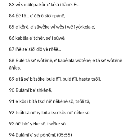
83 wĩ̀ s mũlépa kõ̀r e' kë̀ ã i ñã̀nẽ. Ès.
84 Éẽ tö... e' éẽrö sĩõ' rpánẽ, 
85 e' kõ̀rë, e' sũwẽ̀ke wĩ̀ wẽ̀s i wẽ́ i yö̀rkela e', 
86 kabë̀la e' tchër, se' i sũwẽ̀, 
87 íñẽ se' sĩõ' diö̀ yè rñẽ̀ẽ̀...
88 Bulé tã se' wö̀të̀nẽ, e' kabë̀lala wö̀të̀nẽ, e'tã se' wö̀të̀nẽ 
ãñĩ̀es, 
89 e'tã se' bitsö̀ke, bulé ñĩ̀ĩ̀, bulé ñĩ̀ĩ̀, hasta tsṍlĩ.
90 Bulàmĩ be' shkènẽ, 
91 e' kõ̀s i bità tso' ñẽ' ñẽ̀kènẽ sö, tsṍlĩ tã,
92 tsṍlĩ tã ñẽ' íyi bità tso' kõ̀s ñẽ' ñẽ̀ke sö, 
93 ñẽ' blo' yèke sö, ì wẽ̀ke sö ... 
94 Bulàmĩ e' se' pònẽ̀mĩ, (05:55)