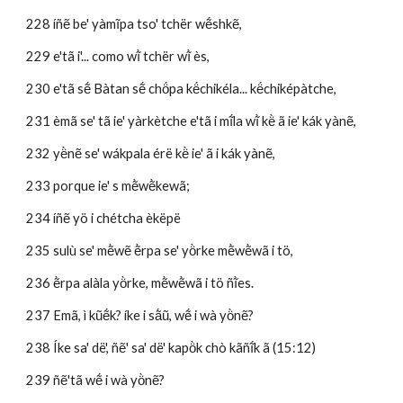
228 íñẽ be' yàmĩpa tso' tchër wẽ́shkẽ, 
229 e'tã i'... como wĩ̀ tchër wĩ̀ ès, 
230 e'tã sẽ́ Bàtan sẽ́ chö́pa kë́chikéla... kë́chiképàtche, 
231 èmã se' tã ie' yàrkètche e'tã i mĩ́la wĩ̀ kë̀ ã ie' kák yànẽ, 
232 yë̀nẽ se' wákpala érë kë̀ ie' ã i kák yànẽ, 
233 porque ie' s mẽ̀wẽ̀kewã; 
234 íñẽ yö i chétcha èkëpë 
235 sulù se' mẽ̀wẽ ẽ̀rpa se' yö̀rke mẽ̀wẽ̀wã i tö, 
236 ẽ̀rpa alàla yö̀rke, mẽ̀wẽ̀wã i tö ñĩ̀es.
237 Emã, ì kũẽ́k? íke i sã́ũ, wẽ́ i wà yö̀nẽ?
238 Íke sa' dë', ñẽ' sa' dë' kapö̀k chò kãñĩ́k ã (15:12)
239 ñẽ'tã wẽ́ i wà yö̀nẽ?