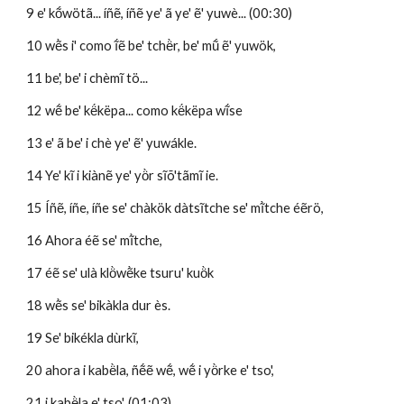
9 e' kṍwötã... íñẽ, íñẽ ye' ã ye' ẽ' yuwè... (00:30)
10 wẽ̀s i' como ĩ́ẽ be' tchë̀r, be' mṹ ẽ' yuwök,
11 be', be' i chèmĩ tö...
12 wẽ́ be' kë́këpa... como kë́këpa wĩ́se
13 e' ã be' i chè ye' ẽ' yuwákle.
14 Ye' kĩ i kiànẽ ye' yö̀r sĩõ'tãmĩ ie.
15 Íñẽ, íñe, íñe se' chàkök dàtsĩtche se' mĩ̀tche éẽrö,
16 Ahora éẽ se' mĩ̀tche,
17 éẽ se' ulà klö̀wẽ̀ke tsuru' kuö̀k
18 wẽ̀s se' bikàkla dur ès.
19 Se' bikékla dùrkĩ, 
20 ahora i kabë̀la, ñẽ́ẽ wẽ́, wẽ́ i yö̀rke e' tso', 
21 i kabë̀la e' tso'. (01:03)