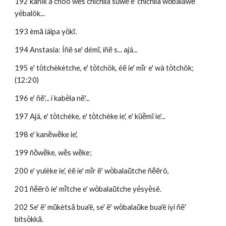
192 kãñĩ́k ã choò wẽ̀s chìchila sũwẽ̀ e' chìchila wö̀balawẽ́ 
yë́balök...
193 èmã iálpa yö̀kĩ.
194 Anstasia: Íñẽ se' démĩ, íñẽ s... ajá...
195 e' tö̀tchèkètche, e' tö̀tchök, éẽ ie' mĩ̀r e' wà tö̀tchök; 
(12:20)
196 e' ñẽ'... i kabë̀la nẽ'...
197 Ajá, e' tö̀tchèke, e' tö̀tchèke ie', e' kũẽ̀mĩ ie'...
198 e' kanẽ̀wẽ̀ke ie', 
199 ñõ̀wẽ̀ke, wẽ̀s wẽ̀ke;
200 e' yulèke ie', éẽ ie' mĩ̀r ẽ' wö̀balaũ̀tche ñẽ́ẽrö,
201 ñẽ́ẽrö ie' mĩ̀tche e' wö̀balaũ̀tche yë́syë̀së.
202 Se' ẽ' mũ̀kètsã bua'ë, se' ẽ' wö̀balaũ̀ke bua'ë íyi ñẽ' 
bitsö̀kkã.