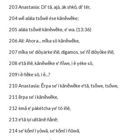
203 Anastasia: Di' tã, ajá, ák shkö̀, di' tër, 
204 wẽ́ alàla tsṍwẽ ése kãnẽ̀wẽ̀ke;
205 alàla tsṍwẽ kãnẽ̀wẽ̀ke, e' wa. (13:36)
206 Alí: Ahora... mĩ̀ka sö kãnẽ̀wẽ̀ke, 
207 mĩ̀ka se' diö̀yàrke íñẽ, digamos, se' ñĩ̀ diö̀yö̀ke íñẽ, 
208 e'tã íñẽ, kãnẽ̀wẽ̀ke e' ñĩ̀we, ì ë̀ yèke sö, 
209 ì ë̀ ñẽ̀ke sö, ì ë̀...?
210 Anastasia: Ẽ̀rpa se' i kãnẽ̀wẽ̀ke e'tã, tsṍwe, tsṍwe, 
211 ẽ̀rpa se' i kãnẽ̀wẽ̀ke,
212 èmã e' pàkètcha ye' tö íñẽ, 
213 e'tã íyi ulítãnẽ ñã̀nẽ;
214 se' kṍmĩ i yö̀wã, se' kṍmĩ i ñũ̀wã,