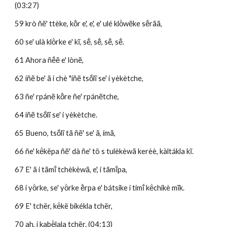
(03:27)
59 krò ñẽ' ttèke, kõ̀r e', e', e' ulé klö̀wẽke sẽ́rãã, 
60 se' ulà klö̀rke e' kĩ, sẽ́, sẽ́, sẽ́, sẽ́.
61 Ahora ñẽ́ẽ e' lònẽ, 
62 íñẽ be' ã i chè "íñẽ tsṍlĩ se' i yèkètche, 
63 ñe' rpánẽ kõ̀re ñe' rpánẽtche, 
64 íñẽ tsṍlĩ se' i yèkètche.
65 Bueno, tsṍlĩ tã ñẽ' se' ã, ímã,
66 ñe' kë́këpa ñẽ' dà ñe' tö s tulèkèwã kerèè, kàltákla kĩ. 
67 E' ã i tãmĩ́ tchèkèwã, e', i tãmĩ́pa,
68 i yö̀rke, se' yö̀rke ẽ̀rpa e' bátsike i timĩ́ kë́chikè mĩk. 
69 E' tchër, kë́kë bikékla tchër, 
70 ah, i kabë̀lala tchër. (04:13)