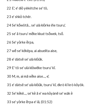
22 E', e' diö̀ yèkètche se' tö, 
23 e' shkö̀ tchër. 
24 Se' kṍwötã... se' ulà klö̀rke íñe tsuru',
25 se' ã tsuru' mẽ̀ke kkué tsṍwek, tsṍ.
26 Se' yö̀rke ẽ̀rpa, 
27 wẽ́ se' kë́këpa, aì abuelita aìse,
28 e' dàtsẽ se' ulà klö̀ũk.
29 E' tö se' ulà klö̀wẽke tsuru' kĩ.
30 M, m, aì mã wĩ̀ke aìse..., e',
31 e' dàtsẽ se' ulà klö̀ũk, tsuru' kĩ, dkrò kĩ krò kö̀yök.
32 Se' kë́kë..., se' kë̀ ã e' wa kö̀yànẽ se' wák ë̀ 
33 se' yö̀rke ẽ̀rpa e' iã, (01:52)