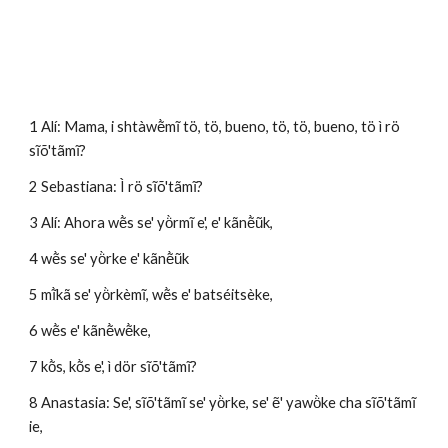
1 Alí: Mama, i shtàwẽ̀mĩ tö, tö, bueno, tö, tö, bueno, tö ì rö 
sĩõ'tãmĩ?
2 Sebastiana: Ì rö sĩõ'tãmĩ?
3 Alí: Ahora wẽ̀s se' yö̀rmĩ e', e' kãnẽ̀ũk,
4 wẽ̀s se' yö̀rke e' kãnẽ̀ũk 
5 mĩ̀kã se' yö̀rkèmĩ, wẽ̀s e' batséitsèke,
6 wẽ̀s e' kãnẽ̀wẽ̀ke, 
7 kõ̀s, kõ̀s e', ì dör sĩõ'tãmĩ?
8 Anastasia: Se', sĩõ'tãmĩ se' yö̀rke, se' ẽ' yawö̀ke cha sĩõ'tãmĩ 
ie,