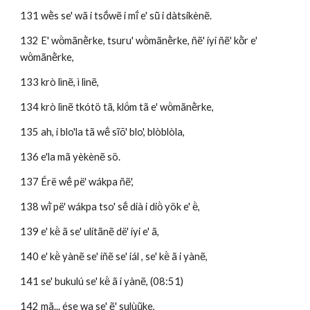
131 wẽ̀s se' wã i tsṍwẽ i mĩ́ e' sũ̀ i dàtsikènẽ.
132 E' wö̀mãnẽ̀rke, tsuru' wö̀mãnẽ̀rke, ñẽ' íyi ñẽ' kõ̀r e' 
wö̀mãnẽ̀rke, 
133 krò lìnẽ, ì lìnẽ, 
134 krò lìnẽ tkótö tã, klö́m tã e' wö̀mãnẽ̀rke, 
135 ah, i blo'la tã wẽ́ sĩõ' blo', blòblòla, 
136 e'la mã yèkènẽ sö.
137 Érë wẽ́ pë' wákpa ñẽ', 
138 wĩ̀ pë' wákpa tso' sẽ́ dià i diö̀ yök e' ë̀,
139 e' kë̀ ã se' ulítãnẽ dë' íyi e' ã, 
140 e' kë̀ yànẽ se' íñẽ se' iál , se' kë̀ ã i yànẽ, 
141 se' bukulú se' kë̀ ã i yànẽ, (08:51)
142 mã... ése wa se' ẽ' sulùũke,