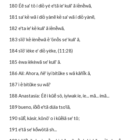
180 Éẽ sa' tö i diö̀ yé e'tã ie' kuli' ã ië̀nẽ̀wã,
181 sa' kë̀ wã i diö̀ yànẽ kë̀ sa' wã i diö̀ yànẽ, 
182 e'ta ie' kë̀ kuli' ã ië̀nẽ̀wã,
183 sĩõ' kë̀ iènẽ̀wã ë̀ 'õnõ̀s se' kuli' ã,
184 sĩõ' ièke e' diö̀ yèke, (11:28)
185 èwa ièkèwã se' kuli' ã.
186 Alí: Ahora, ñẽ' íyi bitũ̀ke s wã kãñĩ́k ã, 
187 ì ë̀ bitũ̀ke su wã?
188 Anastasia: Éẽ ì kũẽ́ sö, íyiwak ie, ie... mã... ímã...
189 bueno, iõ̀iõ̀ e'tã dùla tso'iã, 
190 sũlĩ̀, kàsir, kõnõ' o ì kũẽ̀iã se' tö;
191 e'tã se' kṍwötã sh... 