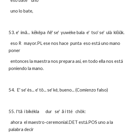
  eso bate    uno
  uno lo bate,
53. e'  ímã...  kë́këpa  ñẽ' se'  yuwèke bala  e'  tso' se'  ulà  klö̀ũk.
  eso R   mayor.PL ese nos hace  punta  eso está uno mano  
poner
  entonces la maestra nos prepara así, en todo ella nos está 
poniendo la mano.
54.  E' se' ès... e' tö... se' ké, bueno... (Comienzo falso)
55. I'tã  i bikékla       dur   se'  ã i tté   chök: 
  ahora  el maestro-ceremonial.DET está.POS uno a la 
palabra decir