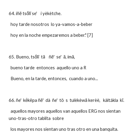
64. íñẽ tsṍlĩ se'    i yèkètche.
  hoy tarde nosotros  lo ya-vamos-a-beber
  hoy en la noche empezaremos a beber." [7]
65. Bueno, tsṍlĩ  tã    ñẽ'  se'  ã, ímã,
  bueno tarde  entonces  aquello uno a R
  Bueno, en la tarde, entonces,  cuando a uno...
66. ñe'  kë́këpa ñẽ'  dà  ñe'  tö  s  tulèkèwã kerèè,   kàltákla  kĩ. 
  aquellos mayores aquellos van aquellos ERG nos sientan  
uno-tras-otro tablita  sobre
  los mayores nos sientan uno tras otro en una banquita.