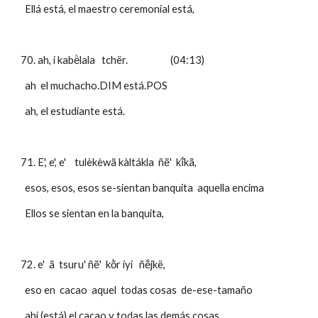
  Ellá está, el maestro ceremonial está,
70. ah, i kabë̀lala   tchër.                    (04:13)
  ah  el muchacho.DIM está.POS
  ah, el estudiante está.
71. E', e', e'    tulèkèwã kàltákla  ñẽ'  kĩ́kã,             
  esos, esos, esos se-sientan banquita  aquella encima  
  Ellos se sientan en la banquita,
72. e'  ã  tsuru' ñẽ'  kõ̀r íyi   ñẽ́jkë,
  eso en  cacao  aquel  todas cosas  de-ese-tamaño 
  ahí (está) el cacao y todas las demás cosas,