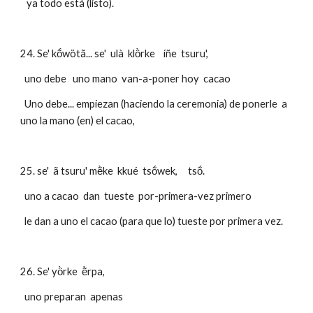
   ya todo está (listo).
24. Se' kṍwötã... se'  ulà  klö̀rke    íñe  tsuru',
  uno debe   uno mano  van-a-poner hoy  cacao  
  Uno debe... empiezan (haciendo la ceremonia) de ponerle  a 
uno la mano (en) el cacao,
25. se'  ã tsuru' mẽ̀ke  kkué  tsṍwek,     tsṍ.
  uno a cacao  dan  tueste  por-primera-vez primero
  le dan a uno el cacao (para que lo) tueste por primera vez.
26. Se' yö̀rke  ẽ̀rpa,  
  uno preparan  apenas 