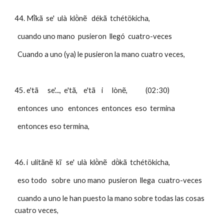
44. Mĩ̀kã  se'  ulà  klö̀nẽ   dékã  tchétökicha,   
  cuando uno mano  pusieron  llegó  cuatro-veces 
  Cuando a uno (ya) le pusieron la mano cuatro veces, 
45. e'tã      se'...,  e'tã,    e'tã    i      lònẽ,            (02:30)
  entonces  uno   entonces  entonces  eso  termina
  entonces eso termina,
46. i  ulítãnẽ  kĩ   se'  ulà  klö̀nẽ   dö̀kã  tchétökicha,    
  eso todo   sobre  uno mano  pusieron  llega  cuatro-veces 
  cuando a uno le han puesto la mano sobre todas las cosas 
cuatro veces, 