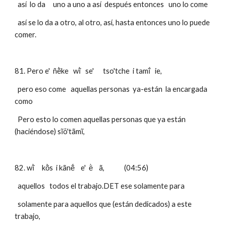
  así  lo da     uno a uno a así  después entonces   uno lo come
  así se lo da a otro, al otro, así, hasta entonces uno lo puede 
comer.
81. Pero e'  ñẽ̀ke   wĩ̀   se'      tso'tche  i tamĩ́   ie, 
  pero eso come   aquellas personas  ya-están  la encargada 
como 
  Pero esto lo comen aquellas personas que ya están 
(haciéndose) sĩõ'tãmĩ,
82. wĩ̀     kõ̀s  i kãnẽ́    e'  ë̀    ã,             (04:56)
  aquellos   todos el trabajo.DET ese solamente para 
  solamente para aquellos que (están dedicados) a este 
trabajo,