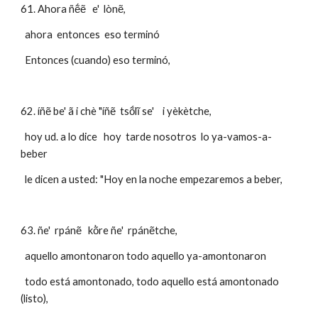
61. Ahora ñẽ́ẽ   e'  lònẽ,     
  ahora  entonces  eso terminó 
  Entonces (cuando) eso terminó,
62. íñẽ be' ã i chè "íñẽ  tsṍlĩ se'    i yèkètche, 
  hoy ud. a lo dice   hoy  tarde nosotros  lo ya-vamos-a-
beber
  le dicen a usted: "Hoy en la noche empezaremos a beber,
63. ñe'  rpánẽ   kõ̀re ñe'  rpánẽtche,    
  aquello amontonaron todo aquello ya-amontonaron
  todo está amontonado, todo aquello está amontonado 
(listo), 