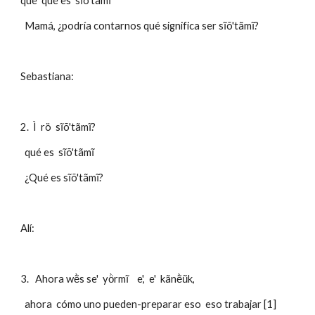
que  qué es  sĩõ'tãmĩ
  Mamá, ¿podría contarnos qué significa ser sĩõ'tãmĩ?
Sebastiana:
2.  Ì  rö  sĩõ'tãmĩ?
  qué es  sĩõ'tãmĩ
  ¿Qué es sĩõ'tãmĩ?
Alí: 
3.   Ahora wẽ̀s se'  yö̀rmĩ    e',  e'  kãnẽ̀ũk,
  ahora  cómo uno pueden-preparar eso  eso trabajar [1]