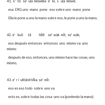
41.  E'  tö   se'  ulà  klö̀wẽ̀ke  e'   kĩ,  s   ulà  klö̀wẽ,   
  esa  ERG uno  mano  pone   eso sobre uno  mano  pone
  Ella le pone a uno la mano sobre eso, le pone a uno la mano,
42. e'    kuö̀       tã           ñẽ́ẽ     se'  wák  mĩ̀r,  se'  wák, 
  eso después entonces  entonces  uno  mismo va  uno  
mismo
  después de eso, entonces, uno mismo hace las cosas, uno 
mismo,
43. e'  r i  ulítãnẽ kĩ́ka  se'  mĩ̀r.
  eso es eso todo  sobre  uno va
  esto es, sobre todas las cosa  uno va (poniendo la mano).