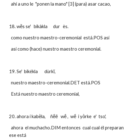
  ahí a uno le  "ponen la mano" [3] (para) asar cacao,
18. wẽ̀s se'   bikàkla      dur   ès.
  como nuestro maestro-ceremonial  está.POS así 
  así como (hace) nuestro maestro ceremonial.
19. Se'  bikékla       dùrkĩ,  
  nuestro maestro-ceremonial.DET está.POS
  Está nuestro maestro ceremonial,
20. ahora i kabë̀la,     ñẽ́ẽ   wẽ́ ,  wẽ́  i yö̀rke  e'  tso',  
  ahora  el muchacho.DIM entonces  cual cual él preparan 
ese está 