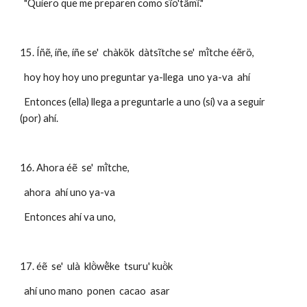
  "Quiero que me preparen como sĩõ'tãmĩ."
15. Íñẽ, íñe, íñe se'  chàkök  dàtsĩtche se'  mĩ̀tche éẽrö,
  hoy hoy hoy uno preguntar ya-llega  uno ya-va  ahí 
  Entonces (ella) llega a preguntarle a uno (si) va a seguir 
(por) ahí.
16. Ahora éẽ  se'  mĩ̀tche,
  ahora  ahí uno ya-va
  Entonces ahí va uno,
17. éẽ  se'  ulà  klö̀wẽ̀ke  tsuru' kuö̀k
  ahí uno mano  ponen  cacao  asar 