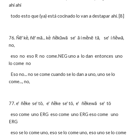
ahí ahí
  todo esto que (ya) está cocinado lo van a destapar ahí. [8]
76. Ñẽ' kë̀, ñẽ' mã... kë̀  ñẽ̀kũ̀wã   se'  ã i mẽ̀nẽ  tã,    se'  i ñẽ̀wã, 
no, 
  eso  no  eso R  no  come.NEG uno a  lo dan  entonces  uno 
lo come  no
  Eso no... no se come cuando se lo dan a uno, uno se lo 
come..., no,
77. e'  ñẽ̀ke  se' tö,   e'  ñẽ̀ke  se' tö,  e'   ñẽ̀kewã   se'  tö
  eso come  uno ERG  eso come  uno ERG eso come   uno 
ERG
  eso se lo come uno, eso se lo come uno, eso uno se lo come 