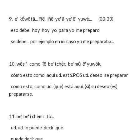
9.  e'  kṍwötã... íñẽ,  íñẽ  ye' ã  ye' ẽ'  yuwè...       (00:30)
  eso debe   hoy  hoy  yo  para yo  me preparo
  se debe... por ejemplo en mi caso yo me preparaba... 
10. wẽ̀s i'  como  ĩ́ẽ  be' tchë̀r,  be' mṹ  ẽ' yuwök,
  cómo esto como  aquí ud. está.POS ud. deseo  se preparar
  como esto, como ud. (que) está aquí, (si) su deseo (es) 
prepararse,
11. be', be' i chèmĩ   tö... 
  ud. ud. lo puede-decir  que
  puede decir que...