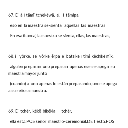
67. E'  ã  i tãmĩ́  tchèkèwã,  e',    i  tãmĩ́pa,
  eso en  la maestra se-sienta   aquellas  las  maestras
  En esa (banca) la maestra se sienta, ellas, las maestras,
68. i    yö̀rke,  se'  yö̀rke  ẽ̀rpa  e'  bátsike  i timĩ́  kë́chikè mĩk. 
  alguien preparan  uno preparan  apenas ese se-apega  su 
maestra mayor junto
  (cuando) a  uno apenas lo están preparando, uno se apega 
a su señora maestra.
69. E'  tchër,  kë́kë  bikékla       tchër, 
  ella está.POS señor  maestro-ceremonial.DET está.POS