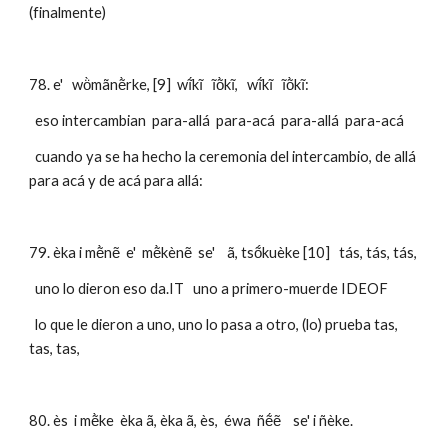
(finalmente)
78. e'   wö̀mãnẽ̀rke, [9]  wĩ́kĩ   ĩõ̀kĩ,   wĩ́kĩ   ĩõ̀kĩ:
  eso intercambian  para-allá  para-acá  para-allá  para-acá
  cuando ya se ha hecho la ceremonia del intercambio, de allá 
para acá y de acá para allá:
79. èka i mẽ̀nẽ  e'  mẽ̀kènẽ  se'    ã, tsṍkuèke [10]   tás, tás, tás,
  uno lo dieron eso da.IT   uno a primero-muerde IDEOF
  lo que le dieron a uno, uno lo pasa a otro, (lo) prueba tas, 
tas, tas,
80. ès  i mẽ̀ke  èka ã, èka ã, ès,  éwa  ñẽ́ẽ    se' i ñèke. 