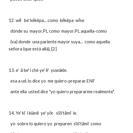
12. wẽ́   be' kë́këpa... como  kë́këpa  wĩ́se
  dónde su  mayor.PL como  mayor.PL aquella-como
  (va) donde  una pariente mayor suya...  como aquella 
señora (que está allá), [2]
13. e'  ã be' i chè ye' ẽ'  yuwákle.
  esa a ud. lo dice yo  me quiero-preparar.ENF
  ante ella  usted dice "yo quiero prepararme realmente".
14. Ye' kĩ  i kiànẽ  ye' yö̀r   sĩõ'tãmĩ  ie.
  yo  sobre lo quiero yo  preparen  sĩõ'tãmĩ  como