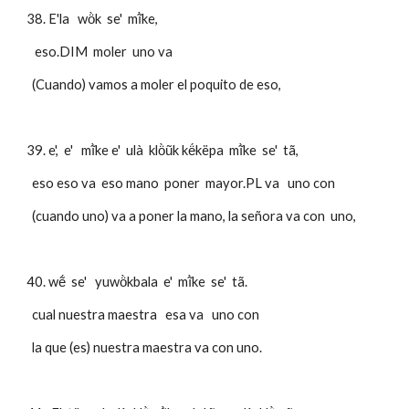
38. E'la   wö̀k  se'  mĩ̀ke,  
   eso.DIM  moler  uno va  
  (Cuando) vamos a moler el poquito de eso, 
39. e',  e'   mĩ̀ke e'  ulà  klö̀ũk kë́këpa  mĩ̀ke  se'  tã,
  eso eso va  eso mano  poner  mayor.PL va   uno con
  (cuando uno) va a poner la mano, la señora va con  uno,
40. wẽ́  se'   yuwö̀kbala  e'  mĩ̀ke  se'  tã. 
  cual nuestra maestra   esa va   uno con
  la que (es) nuestra maestra va con uno.