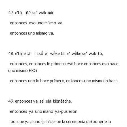
47. e'tã,    ñẽ' se'  wák  mĩr,
  entonces  eso uno mismo  va
  entonces uno mismo va,
48. e'tã, e'tã     i  tsṍ  e'   wẽ̀ke tã   e'  wẽ̀ke se'  wák  tö,     
  entonces, entonces lo primero eso hace entonces eso hace 
uno mismo ERG
  entonces uno lo hace primero, entonces uno mismo lo hace,
49. entonces ya  se'  ulà  klö̀nẽ̀tche. 
  entonces  ya  uno mano  ya-pusieron
   porque ya a uno (le hicieron la ceremonia de) ponerle la 