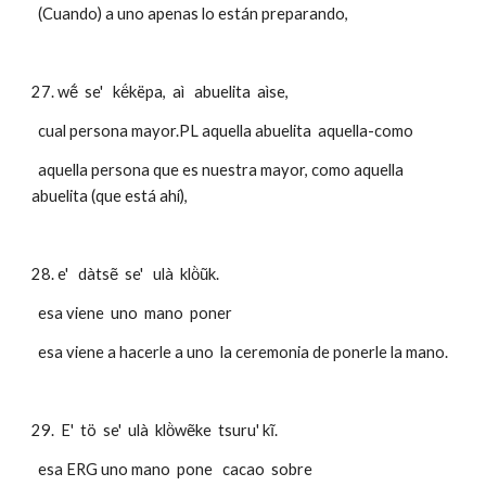
  (Cuando) a uno apenas lo están preparando, 
27. wẽ́  se'   kë́këpa,  aì   abuelita  aìse,
  cual persona mayor.PL aquella abuelita  aquella-como
  aquella persona que es nuestra mayor, como aquella  
abuelita (que está ahí),
28. e'   dàtsẽ  se'   ulà  klö̀ũk.
  esa viene  uno  mano  poner
  esa viene a hacerle a uno  la ceremonia de ponerle la mano.
29.  E'  tö  se'  ulà  klö̀wẽke  tsuru' kĩ.
  esa ERG uno mano  pone   cacao  sobre