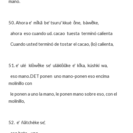
mano.
50. Ahora e'  mĩ̀kã  be' tsuru' kkuè  õ̀ne,  bàwẽ̀ke, 
  ahora  eso cuando ud. cacao  tuesta  terminó calienta
  Cuando usted terminó de tostar el cacao, (lo) calienta,  
51. e'  ulé   klö̀wẽ̀ke  se'  ulàklö̀ũ̀ke  e'  kĩ́ka,  kúshki  wa, 
  eso mano.DET ponen  uno mano-ponen eso encima 
molinillo con  
  le ponen a uno la mano, le ponen mano sobre eso, con el 
molinillo, 
52.  e'  ñãtchèke se', 