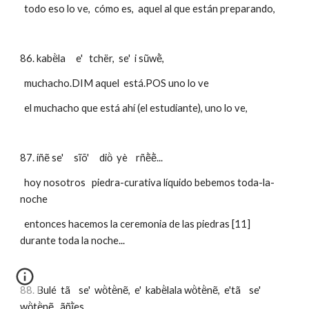
  todo eso lo ve,  cómo es,  aquel al que están preparando,
86. kabë̀la     e'   tchër,  se'  i sũwẽ̀,  
  muchacho.DIM aquel  está.POS uno lo ve
  el muchacho que está ahí (el estudiante), uno lo ve,
87. íñẽ se'     sĩõ'     diö̀  yè    rñẽ̀ẽ̀...  
  hoy nosotros   piedra-curativa líquido bebemos toda-la-
noche
  entonces hacemos la ceremonia de las piedras [11]  
durante toda la noche...
88. Bulé  tã    se'  wö̀të̀nẽ,  e'  kabë̀lala wö̀të̀nẽ,  e'tã    se' 
wö̀të̀nẽ   ãñĩ̀es, 