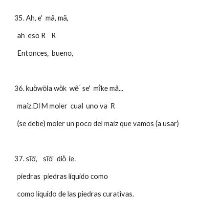
35. Ah, e'  mã, mã,
  ah  eso R    R  
  Entonces,  bueno, 
36. kuö̀wöla wö̀k  wẽ ́ se'  mĩ̀ke mã... 
  maíz.DIM moler  cual  uno va  R  
  (se debe) moler un poco del maíz que vamos (a usar)
37. sĩõ',    sĩõ'  diö̀  ie.
  piedras  piedras líquido como
  como líquido de las piedras curativas.