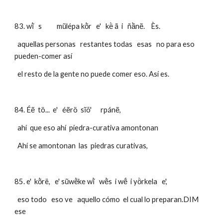
83. wĩ̀   s          mũlépa kõ̀r   e'   kë̀ ã  i   ñã̀nẽ.    Ès.   
  aquellas personas   restantes todas   esas   no para eso 
pueden-comer así
  el resto de la gente no puede comer eso. Así es.
84. Éẽ  tö...  e'   éẽrö  sĩõ'      rpánẽ, 
  ahí  que eso ahí  piedra-curativa amontonan
  Ahí se amontonan  las  piedras curativas,
85. e'  kõ̀rë,   e' sũwẽ̀ke wĩ̀   wẽ̀s  i wẽ́  i yö̀rkela   e', 
  eso todo   eso ve   aquello cómo  el cual lo preparan.DIM 
ese