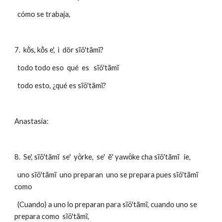
  cómo se trabaja,
7.  kõ̀s, kõ̀s e',  ì  dör sĩõ'tãmĩ?
  todo todo eso  qué  es   sĩõ'tãmĩ
  todo esto, ¿qué es sĩõ'tãmĩ?
Anastasia: 
8.  Se', sĩõ'tãmĩ  se'  yö̀rke,  se'  ẽ' yawö̀ke cha sĩõ'tãmĩ   ie,    
  uno sĩõ'tãmĩ  uno preparan  uno se prepara pues sĩõ'tãmĩ  
como
  (Cuando) a uno lo preparan para sĩõ'tãmĩ, cuando uno se 
prepara como  sĩõ'tãmĩ,