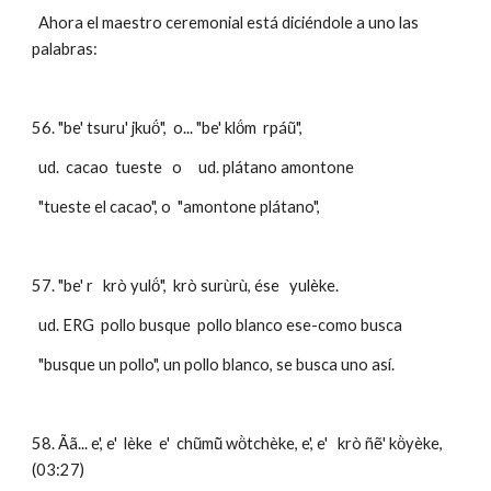
  Ahora el maestro ceremonial está diciéndole a uno las 
palabras: 
56. "be' tsuru' jkuö́",  o... "be' klö́m  rpáũ",  
  ud.  cacao  tueste   o     ud. plátano amontone
  "tueste el cacao", o  "amontone plátano",
57. "be' r   krò yulö́",  krò surùrù, ése   yulèke.
  ud. ERG  pollo busque  pollo blanco ese-como busca
  "busque un pollo", un pollo blanco, se busca uno así.
58. Ãã... e', e'  lèke  e'  chũmũ̀ wö̀tchèke, e', e'   krò ñẽ' kö̀yèke,    
(03:27)