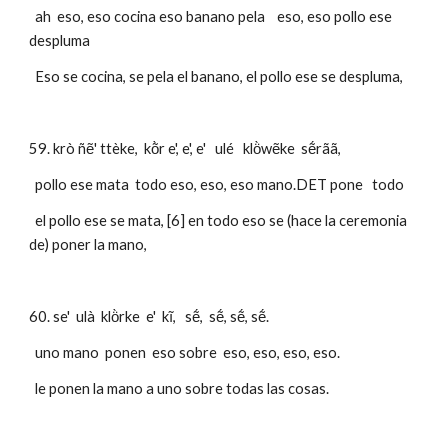
  ah  eso, eso cocina eso banano pela    eso, eso pollo ese 
despluma 
  Eso se cocina, se pela el banano, el pollo ese se despluma, 
59. krò ñẽ' ttèke,  kõ̀r e', e', e'   ulé   klö̀wẽke  sẽ́rãã,     
  pollo ese mata  todo eso, eso, eso mano.DET pone   todo 
  el pollo ese se mata, [6] en todo eso se (hace la ceremonia 
de) poner la mano,
60. se'  ulà  klö̀rke  e'  kĩ,   sẽ́,  sẽ́, sẽ́, sẽ́.
  uno mano  ponen  eso sobre  eso, eso, eso, eso. 
  le ponen la mano a uno sobre todas las cosas.