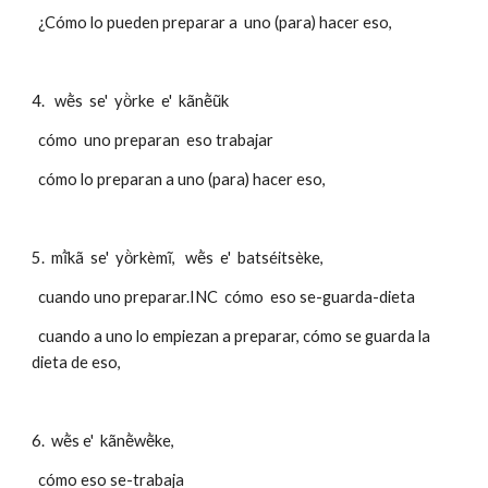
  ¿Cómo lo pueden preparar a  uno (para) hacer eso,
4.   wẽ̀s  se'  yö̀rke  e'  kãnẽ̀ũk 
  cómo  uno preparan  eso trabajar
  cómo lo preparan a uno (para) hacer eso,
5.  mĩ̀kã  se'  yö̀rkèmĩ,   wẽ̀s  e'  batséitsèke,
  cuando uno preparar.INC  cómo  eso se-guarda-dieta
  cuando a uno lo empiezan a preparar, cómo se guarda la 
dieta de eso,
6.  wẽ̀s e'  kãnẽ̀wẽ̀ke,  
  cómo eso se-trabaja  