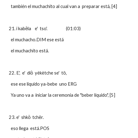
  también el muchachito al cual van a  preparar está, [4]
21. i kabë̀la    e'  tso'.                    (01:03)
  el muchacho.DIM ese está
  el muchachito está.
22. E',  e'  diö̀  yèkètche se'  tö,              
  ese ese líquido ya-bebe  uno ERG 
  Ya uno va a  iniciar la ceremonia de "beber líquido", [5]
23. e'  shkö̀  tchër. 
  eso llega  está.POS