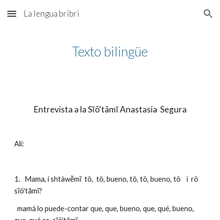
La lengua bribri
Skip to main content
Skip to navigation
Texto bilingüe
Entrevista a la Sĩõ'tãmĩ Anastasia  Segura
Alí: 
1.   Mama, i shtàwẽ̀mĩ  tö,  tö, bueno, tö, tö, bueno, tö    ì  rö  
sĩõ'tãmĩ?
  mamá lo puede-contar que, que, bueno, que, qué, bueno, 