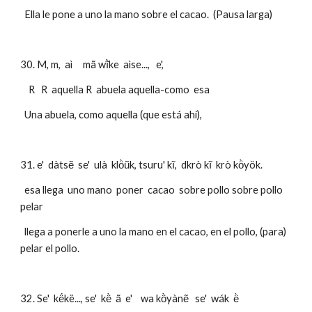
  Ella le pone a uno la mano sobre el cacao.  (Pausa larga)
30. M, m,  aì     mã wĩ̀ke  aìse...,   e',
    R   R  aquella R  abuela aquella-como  esa
  Una abuela, como aquella (que está ahí),
31. e'  dàtsẽ  se'  ulà  klö̀ũk, tsuru' kĩ,  dkrò kĩ  krò kö̀yök.
  esa llega  uno mano  poner  cacao  sobre pollo sobre pollo 
pelar
  llega a ponerle a uno la mano en el cacao, en el pollo, (para) 
pelar el pollo.
32. Se'  kë́kë..., se'  kë̀  ã  e'    wa kö̀yànẽ   se'  wák  ë̀  