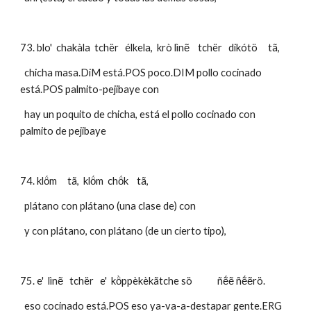
73. blo'  chakàla  tchër   élkela,  krò lìnẽ    tchër   dikótö     tã, 
  chicha masa.DiM está.POS poco.DIM pollo cocinado 
está.POS palmito-pejibaye con
  hay un poquito de chicha, está el pollo cocinado con 
palmito de pejibaye
74. klö́m     tã,  klö́m  chö́k    tã,                    
  plátano con plátano (una clase de) con 
  y con plátano, con plátano (de un cierto tipo),
75. e'  lìnẽ   tchër   e'  kö̀ppèkèkãtche sö            ñẽ́ẽ ñẽ́ẽrö.
  eso cocinado está.POS eso ya-va-a-destapar gente.ERG 