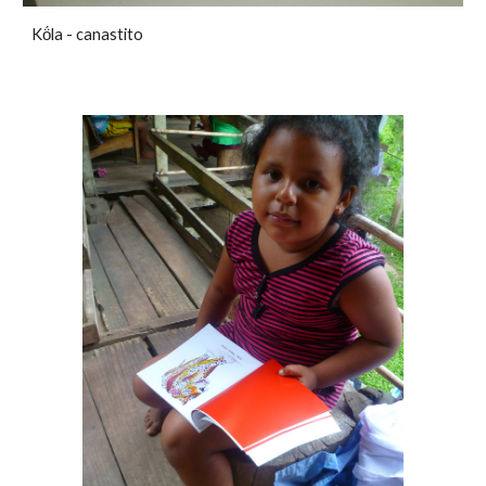
Kö́la - canastito