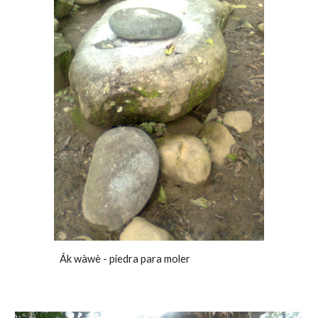
Ák wàwè - piedra para moler