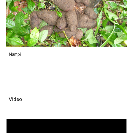
Ñampí
Video