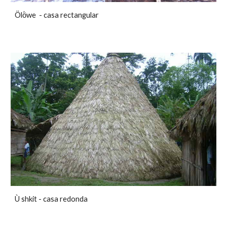
Ölö̀we  - casa rectangular
Ù shkit - casa redonda