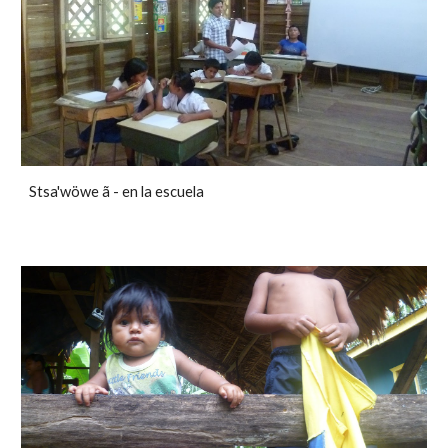
Stsa'wöwe ã - en la escuela