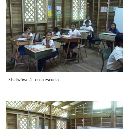
Stsa'wöwe ã - en la escuela