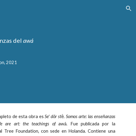
ion
anzas del 
awá
ion, 2021
ompleto de esta obra es
Se' dör st
ë̀
. Somos arte: las enseñanzas
e are art: the teachings of
awá
.
Fue publicada por la
nal Tree Foundation, con sede en Holanda. Contiene una