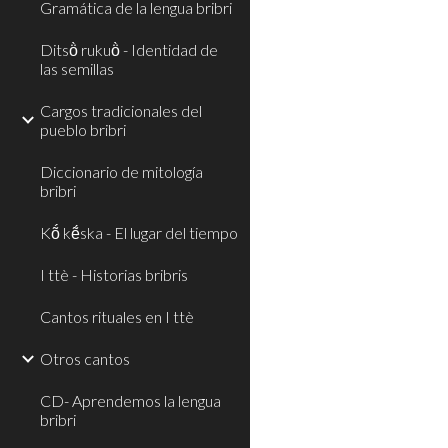
Gramática de la lengua bribri
Ditsö̀ rukuö̀ - Identidad de
las semillas
Cargos tradicionales del
pueblo bribri
Diccionario de mitología
bribri
Kṍ kẽ́ska - El lugar del tiempo
I ttè - Historias bribris
Cantos rituales en I ttè
Otros cantos
CD- Aprendemos la lengua
bribri