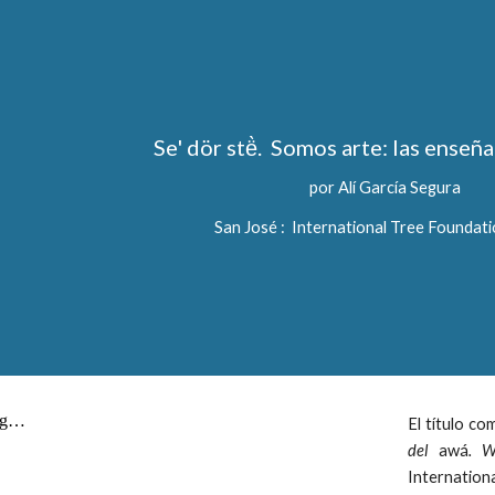
ip to main content
Skip to navigat
Se' dör stë̀.  Somos arte: las enseñ
por Alí García Segura
San José :  International Tree Foundat
El título c
del
awá
. W
Internatio