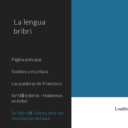
Sk
La lengua
bribri
Página principal
Sonidos y escritura
Las palabras de Francisco
Se' ttö́ bribri ie - Hablemos
en bribri
Se' dör stë̀. Somos arte: las
enseñanzas del awá