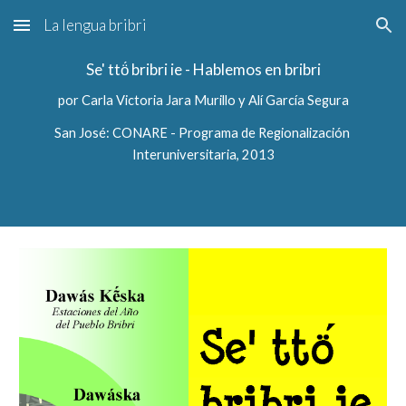
La lengua bribri
Skip to main content
Skip to navigation
Se' ttö́ bribri ie - Hablemos en bribri
por Carla Victoria Jara Murillo y Alí García Segura
San José: CONARE - Programa de Regionalización 
Interuniversitaria, 2013